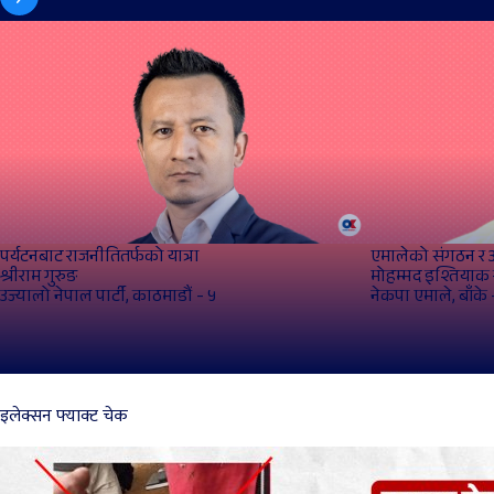
पर्यटनबाट राजनीतितर्फको यात्रा
एमालेको संगठन र आ
श्रीराम गुरुङ
मोहम्मद इश्तियाक 
उज्यालो नेपाल पार्टी, काठमाडौं - ५
नेकपा एमाले, बाँके 
इलेक्सन फ्याक्ट चेक