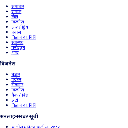
समाचार
समाज
खेल
बिजनेस
अन्तर्राष्ट्रिय
प्रवास
विज्ञान र प्रविधि
स्वास्थ्य
मनोरञ्जन
अन्य
बिजनेस
बजार
पर्यटन
रोजगार
बिजनेस
बैंक / वित्त
अटो
विज्ञान र प्रविधि
अनलाइनखबर सूची
चालीस मुनिका चालीस- २०८२