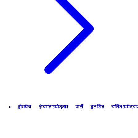
होमपेज
क्षेत्रगत उम्मेदवार
पार्टी
हट सिट
चर्चित उम्मेदवा