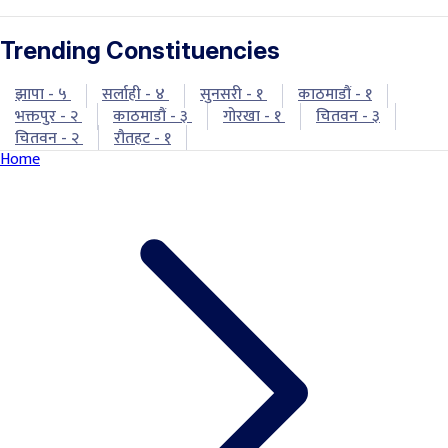
Trending Constituencies
झापा - ५
सर्लाही - ४
सुनसरी - १
काठमाडौं - १
भक्तपुर - २
काठमाडौं - ३
गोरखा - १
चितवन - ३
चितवन - २
रौतहट - १
Home