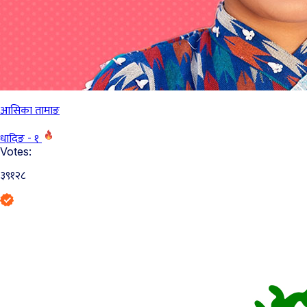
आसिका तामाङ
धादिङ - १
Votes:
३९१२८