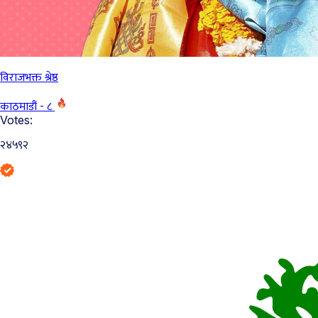
विराजभक्त श्रेष्ठ
काठमाडौं - ८
Votes:
२४५९२