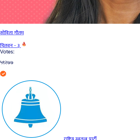
सोविता गौतम
चितवन - ३
Votes:
५९२७७
राष्ट्रिय स्वतन्त्र पार्टी