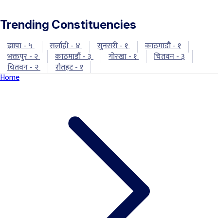
Trending Constituencies
झापा - ५
सर्लाही - ४
सुनसरी - १
काठमाडौं - १
भक्तपुर - २
काठमाडौं - ३
गोरखा - १
चितवन - ३
चितवन - २
रौतहट - १
Home