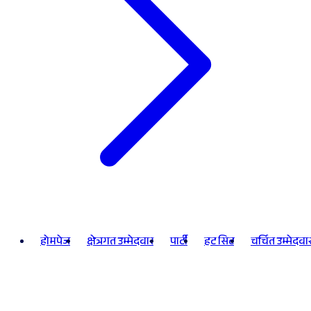
होमपेज
क्षेत्रगत उम्मेदवार
पार्टी
हट सिट
चर्चित उम्मेदवा