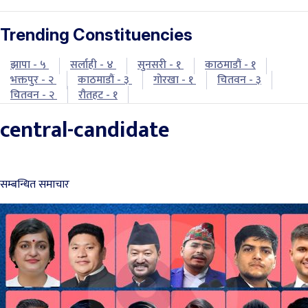
Trending Constituencies
झापा - ५
सर्लाही - ४
सुनसरी - १
काठमाडौं - १
भक्तपुर - २
काठमाडौं - ३
गोरखा - १
चितवन - ३
चितवन - २
रौतहट - १
central-candidate
सम्बन्धित समाचार