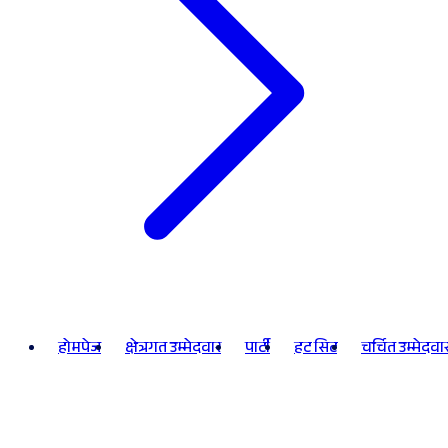
होमपेज
क्षेत्रगत उम्मेदवार
पार्टी
हट सिट
चर्चित उम्मेदवा