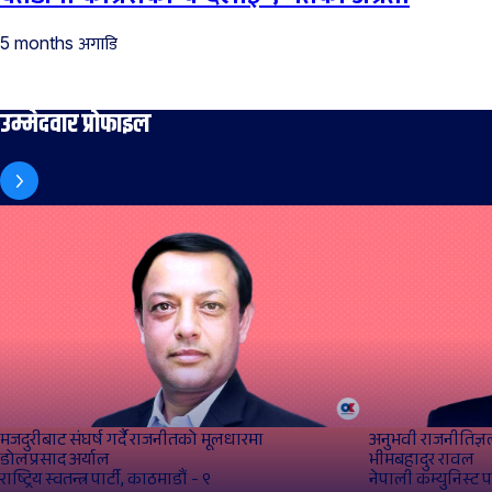
अगाडि
5 months
उम्मेदवार प्रोफाइल
मजदुरीबाट संघर्ष गर्दै राजनीतको मूलधारमा
अनुभवी राजनीतिज्ञल
डोलप्रसाद अर्याल
भीमबहादुर रावल
राष्ट्रिय स्वतन्त्र पार्टी, काठमाडौं - ९
नेपाली कम्युनिस्ट प