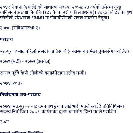
२०४९: नेकपा (एमाले) को साधारण सदस्य। २०५४: २३ वर्षको उमेरमा गुण्डु
गाविसको अध्यक्ष निर्वाचित (देशकै कान्छो गाविस अध्यक्ष)। २०६० को दशक: युथ
फोर्सको संस्थापक अध्यक्ष। माओवादीसँगको सडक संघर्षमा नेतृत्व।
२०७० (संविधानसभा-२)
पराजय
भक्तपुर–२ बाट पहिलो संसदीय प्रतिस्पर्धा (कांग्रेसका रामेश्वर ढुंगेलसँग पराजित)।
२०७१ (भदौ) - २०७२ (असोज)
सांसद नहुँदै केपी ओलीको क्याबिनेटामा उद्योग मन्त्री।
२०७४-२०७९
निर्वाचनमा जय-पराजय
२०७४: भक्तपुर–२ बाट दमननाथ ढुंगानालाई भारी मतले हराउँदै प्रतिनिधिसभा
सदस्य निर्वाचित। २०७९: कांग्रेसका दुर्लभ थापासँग झिनो मतले पराजित।
२०८२