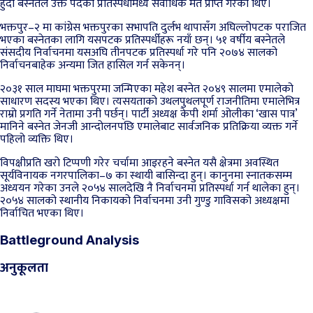
हुँदा बस्नेतले उक्त पदका प्रतिस्पर्धीमध्ये सर्वाधिक मत प्राप्त गरेका थिए।
भक्तपुर–२ मा कांग्रेस भक्तपुरका सभापति दुर्लभ थापासँग अघिल्लोपटक पराजित
भएका बस्नेतका लागि यसपटक प्रतिस्पर्धीहरू नयाँ छन्। ५१ वर्षीय बस्नेतले
संसदीय निर्वाचनमा यसअघि तीनपटक प्रतिस्पर्धा गरे पनि २०७४ सालको
निर्वाचनबाहेक अन्यमा जित हासिल गर्न सकेनन्।
२०३१ साल माघमा भक्तपुरमा जन्मिएका महेश बस्नेत २०४९ सालमा एमालेको
साधारण सदस्य भएका थिए। त्यसयताको उथलपुथलपूर्ण राजनीतिमा एमालेभित्र
राम्रो प्रगति गर्ने नेतामा उनी पर्छन्। पार्टी अध्यक्ष केपी शर्मा ओलीका ‘खास पात्र’
मानिने बस्नेत जेनजी आन्दोलनपछि एमालेबाट सार्वजनिक प्रतिक्रिया व्यक्त गर्ने
पहिलो व्यक्ति थिए।
विपक्षीप्रति खरो टिप्पणी गरेर चर्चामा आइरहने बस्नेत यसै क्षेत्रमा अवस्थित
सूर्यविनायक नगरपालिका–७ का स्थायी बासिन्दा हुन्। कानुनमा स्नातकसम्म
अध्ययन गरेका उनले २०५४ सालदेखि नै निर्वाचनमा प्रतिस्पर्धा गर्न थालेका हुन्।
२०५४ सालको स्थानीय निकायको निर्वाचनमा उनी गुण्डु गाविसको अध्यक्षमा
निर्वाचित भएका थिए।
Battleground Analysis
अनुकूलता