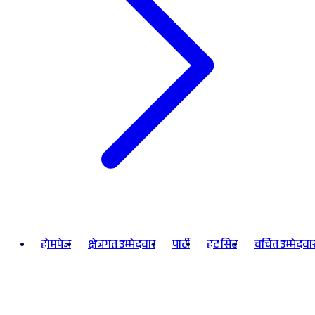
होमपेज
क्षेत्रगत उम्मेदवार
पार्टी
हट सिट
चर्चित उम्मेदवा