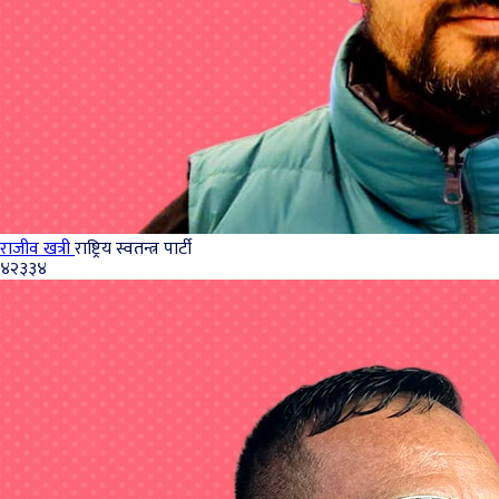
राजीव खत्री
राष्ट्रिय स्वतन्त्र पार्टी
४२३३४