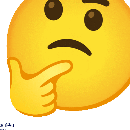
अचम्मित