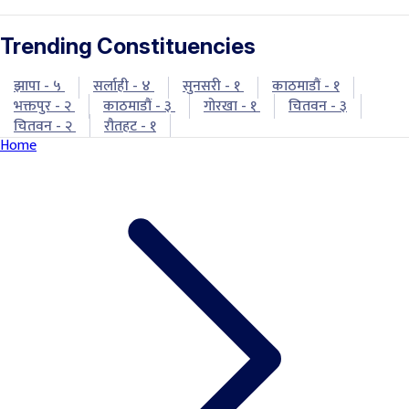
Trending Constituencies
झापा - ५
सर्लाही - ४
सुनसरी - १
काठमाडौं - १
भक्तपुर - २
काठमाडौं - ३
गोरखा - १
चितवन - ३
चितवन - २
रौतहट - १
Home