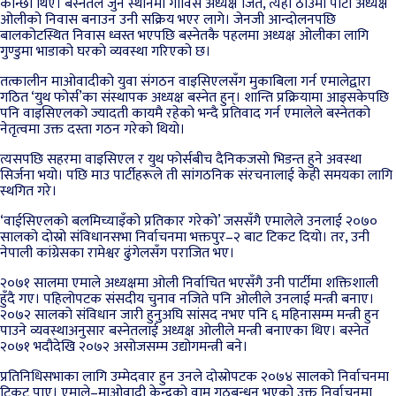
कान्छा थिए। बस्नेतले जुन स्थानमा गाविस अध्यक्ष जिते, त्यही ठाउँमा पार्टी अध्यक्ष
ओलीको निवास बनाउन उनी सक्रिय भएर लागे। जेनजी आन्दोलनपछि
बालकोटस्थित निवास ध्वस्त भएपछि बस्नेतकै पहलमा अध्यक्ष ओलीका लागि
गुण्डुमा भाडाको घरको व्यवस्था गरिएको छ।
तत्कालीन माओवादीको युवा संगठन वाइसिएलसँग मुकाबिला गर्न एमालेद्वारा
गठित ‘युथ फोर्स’का संस्थापक अध्यक्ष बस्नेत हुन्। शान्ति प्रक्रियामा आइसकेपछि
पनि वाइसिएलको ज्यादती कायमै रहेको भन्दै प्रतिवाद गर्न एमालेले बस्नेतको
नेतृत्वमा उक्त दस्ता गठन गरेको थियो।
त्यसपछि सहरमा वाइसिएल र युथ फोर्सबीच दैनिकजसो भिडन्त हुने अवस्था
सिर्जना भयो। पछि माउ पार्टीहरूले ती सांगठनिक संरचनालाई केही समयका लागि
स्थगित गरे।
‘वाईसिएलको बलमिच्याइँको प्रतिकार गरेको’ जससँगै एमालेले उनलाई २०७०
सालको दोस्रो संविधानसभा निर्वाचनमा भक्तपुर–२ बाट टिकट दियो। तर, उनी
नेपाली कांग्रेसका रामेश्वर ढुंगेलसँग पराजित भए।
२०७१ सालमा एमाले अध्यक्षमा ओली निर्वाचित भएसँगै उनी पार्टीमा शक्तिशाली
हुँदै गए। पहिलोपटक संसदीय चुनाव नजिते पनि ओलीले उनलाई मन्त्री बनाए।
२०७२ सालको संविधान जारी हुनुअघि सांसद नभए पनि ६ महिनासम्म मन्त्री हुन
पाउने व्यवस्थाअनुसार बस्नेतलाई अध्यक्ष ओलीले मन्त्री बनाएका थिए। बस्नेत
२०७१ भदौदेखि २०७२ असोजसम्म उद्योगमन्त्री बने।
प्रतिनिधिसभाका लागि उम्मेदवार हुन उनले दोस्रोपटक २०७४ सालको निर्वाचनमा
टिकट पाए। एमाले–माओवादी केन्द्रको वाम गठबन्धन भएको उक्त निर्वाचनमा