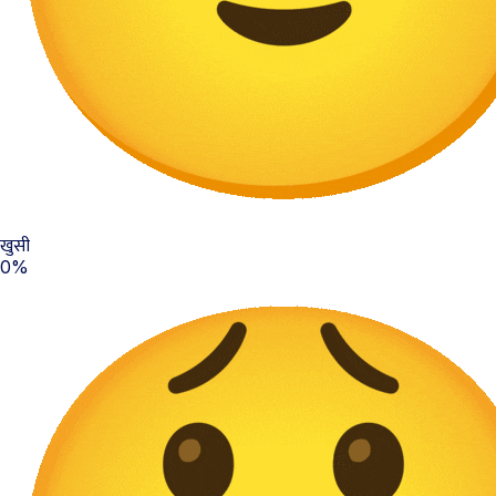
खुसी
0%