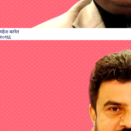
महेश बस्नेत
१०९६६