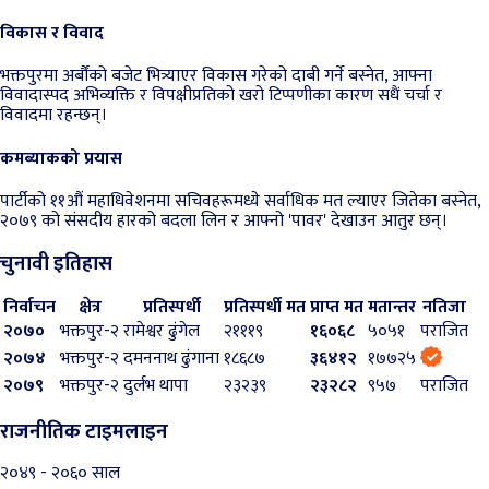
विकास र विवाद
भक्तपुरमा अर्बौंको बजेट भित्र्याएर विकास गरेको दाबी गर्ने बस्नेत, आफ्ना
विवादास्पद अभिव्यक्ति र विपक्षीप्रतिको खरो टिप्पणीका कारण सधैं चर्चा र
विवादमा रहन्छन्।
कमब्याकको प्रयास
पार्टीको ११औं महाधिवेशनमा सचिवहरूमध्ये सर्वाधिक मत ल्याएर जितेका बस्नेत,
२०७९ को संसदीय हारको बदला लिन र आफ्नो 'पावर' देखाउन आतुर छन्।
चुनावी इतिहास
निर्वाचन
क्षेत्र
प्रतिस्पर्धी
प्रतिस्पर्धी मत
प्राप्त मत
मतान्तर
नतिजा
२०७०
भक्तपुर-२
रामेश्वर ढुंगेल
२१११९
१६०६८
५०५१
पराजित
२०७४
भक्तपुर-२
दमननाथ ढुंगाना
१८६८७
३६४१२
१७७२५
२०७९
भक्तपुर-२
दुर्लभ थापा
२३२३९
२३२८२
९५७
पराजित
राजनीतिक टाइमलाइन
२०४९ - २०६० साल