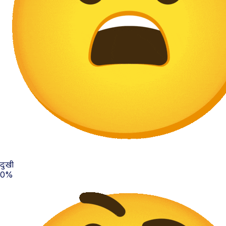
दुःखी
0%