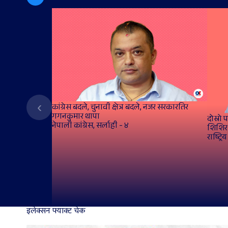
‹
कांग्रेस बदले, चुनावी क्षेत्र बदले, नजर सरकारतिर
गगनकुमार थापा
दोस्रो
नेपाली कांग्रेस, सर्लाही - ४
शिशिर
राष्ट्रि
इलेक्सन फ्याक्ट चेक