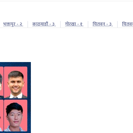
भक्तपुर - २
काठमाडौं - ३
गोरखा - १
चितवन - ३
चितव