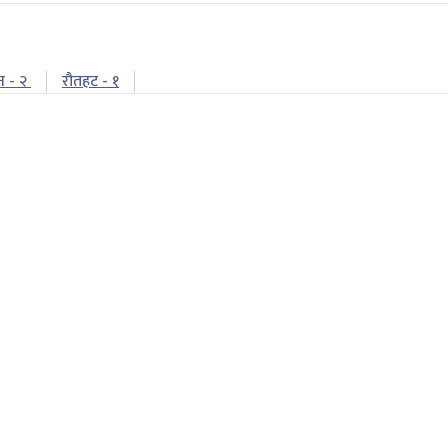
न - २
रौतहट - १