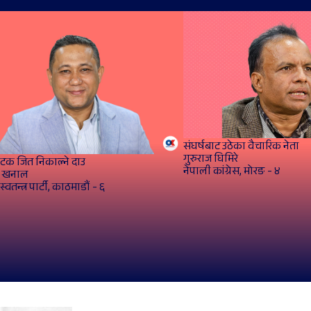
संघर्षबाट उठेका वैचारिक नेता
गुरुराज घिमिरे
 पटक जित निकाल्ने दाउ
नेपाली कांग्रेस, मोरङ - ४
 खनाल
य स्वतन्त्र पार्टी, काठमाडौं - ६