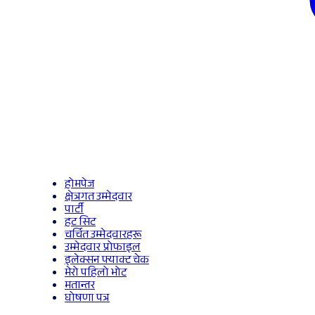
होमपेज
क्षेत्रगत उम्मेदवार
पार्टी
हट सिट
चर्चित उम्मेदवारहरू
उम्मेदवार प्रोफाइल
इलेक्सन फ्याक्ट चेक
मेरो पहिलो भोट
मतान्तर
घोषणा पत्र