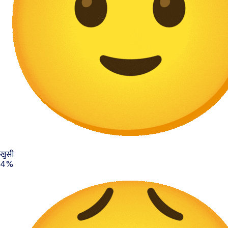
खुसी
4%