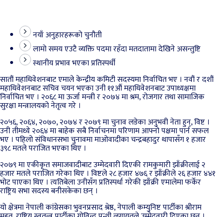
नयाँ अनुहारहरूको चुनौती
लामो समय एउटै व्यक्ति पदमा रहँदा मतदातामा देखिने असन्तुष्टि
स्थानीय प्रभाव भएका प्रतिस्पर्धी
सातौं महाधिवेशनबाट एमाले केन्द्रीय कमिटी सदस्यमा निर्वाचित भए । नवौं र दशौं
महाधिवेशनबाट सचिव चयन भएका उनी ११औं महाधिवेशनबाट उपाध्यक्षमा
निर्वाचित भए । २०६८ मा ऊर्जा मन्त्री र २०७४ मा श्रम, रोजगार तथा सामाजिक
सुरक्षा मन्त्रालयको नेतृत्व गरे ।
२०५६, २०६४, २०७०, २०७४ र २०७९ मा चुनाव लडेका अनुभवी नेता हुन्, विष्ट ।
उनी तीमध्ये २०६४ मा बाहेक सबै निर्वाचनमा परिणाम आफ्नो पक्षमा पार्न सफल
भए । पहिलो संविधानसभा चुनावमा माओवादीका चन्द्रबहादुर थापासँग १ हजार
३९८ मतले पराजित भएका थिए ।
२०७९ मा एकीकृत समाजवादीबाट उम्मेदवारी दिएकी रामकुमारी झाँक्रीलाई २
हजार मतले पराजित गरेका थिए । विष्टले २८ हजार ४७६ र झाँक्रीले २६ हजार ४४१
भोट पाएका थिए । त्यतिबेला उनीसँग प्रतिस्पर्धा गरेकी झाँक्री एमालेमा फर्केर
राष्ट्रिय सभा सदस्य बनीसकेका छन् ।
यो क्षेत्रमा नेपाली कांग्रेसका भुवनप्रसाद श्रेष्ठ, नेपाली कम्युनिष्ट पार्टीका श्रीराम
महत, राष्ट्रिय स्वतन्त्र पार्टीका गोविन्द पन्थी लगायतले उम्मेदवारी दिएका छन् ।