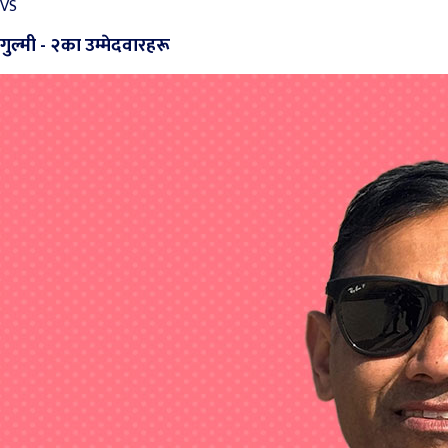
VS
गुल्मी - २का उम्मेदवारहरू