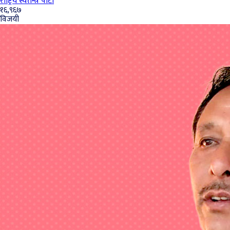
राष्ट्रिय स्वतन्त्र पार्टी
१६,९६७
विजयी