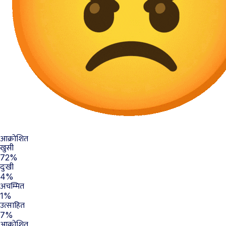
आक्रोशित
खुसी
72%
दुःखी
4%
अचम्मित
1%
उत्साहित
7%
आक्रोशित