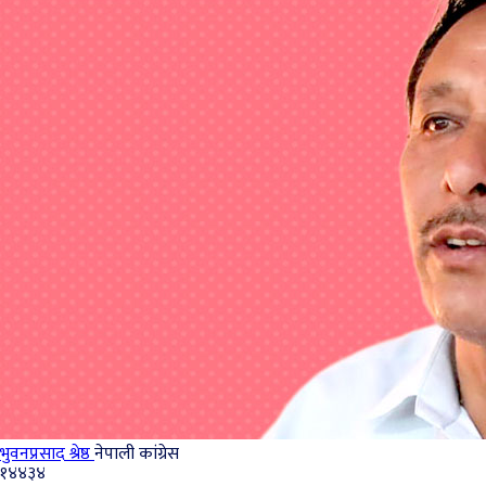
भुवनप्रसाद श्रेष्ठ
नेपाली कांग्रेस
१४४३४