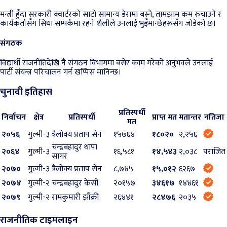
मन्त्री हुँदा सरकारी क्वार्टरको साटो सामान्य डेरामा बस्ने, तामझाम कम रुचाउने र
कार्यकर्तासँग सिधा सम्पर्कमा रहने शैलीले उनलाई भुइँमान्छेहरूसँग जोडेको छ।
संगठक
विद्यार्थी राजनीतिदेखि नै संगठन विभागमा बसेर काम गरेको अनुभवले उनलाई
पार्टी संयन्त्र परिचालन गर्न खप्पिस मानिन्छ।
चुनावी इतिहास
प्रतिस्पर्धी
निर्वाचन
क्षेत्र
प्रतिस्पर्धी
प्राप्त मत
मतान्तर
नतिजा
मत
२०५६
गुल्मी-३
त्रैलोक्य प्रताप सेन
१५७६४
१८०२०
२,२५६
चन्द्रबहादुर थापा
२०६४
गुल्मी-३
१६,५८१
१४,५४३
२,०३८
पराजित
सागर
२०७०
गुल्मी-३
त्रैलोक्य प्रताप सेन
८,७४५
१५,०१२
६२६७
२०७४
गुल्मी-२
चन्द्रबहादुर केसी
२०१५७
३४६१७
१४४६१
२०७९
गुल्मी-२
रामकुमारी झाँक्री
२६४४१
२८४७६
२०३५
राजनीतिक टाइमलाइन