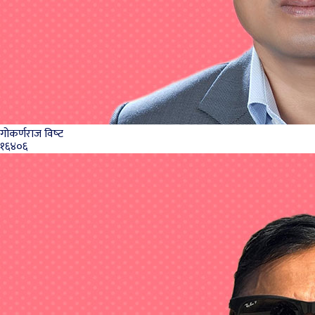
गोकर्णराज विष्‍ट
१६४०६