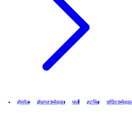
होमपेज
क्षेत्रगत उम्मेदवार
पार्टी
हट सिट
चर्चित उम्मेदवा