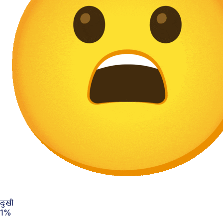
दुःखी
1%