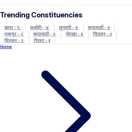
Trending Constituencies
झापा - ५
सर्लाही - ४
सुनसरी - १
काठमाडौं - १
भक्तपुर - २
काठमाडौं - ३
गोरखा - १
चितवन - ३
चितवन - २
रौतहट - १
Home