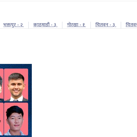
भक्तपुर - २
काठमाडौं - ३
गोरखा - १
चितवन - ३
चितव