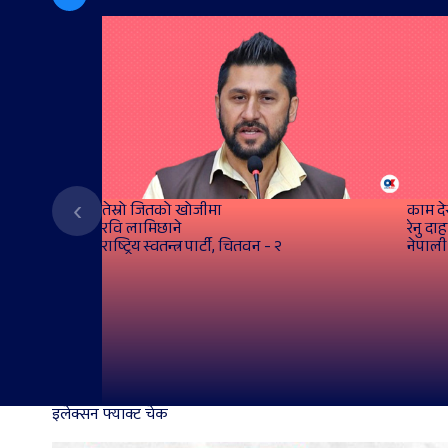
‹
तेस्रो जितको खोजीमा
काम दे
रवि लामिछाने
रेनु दा
राष्ट्रिय स्वतन्त्र पार्टी, चितवन - २
नेपाली 
इलेक्सन फ्याक्ट चेक