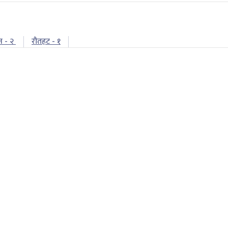
न - २
रौतहट - १