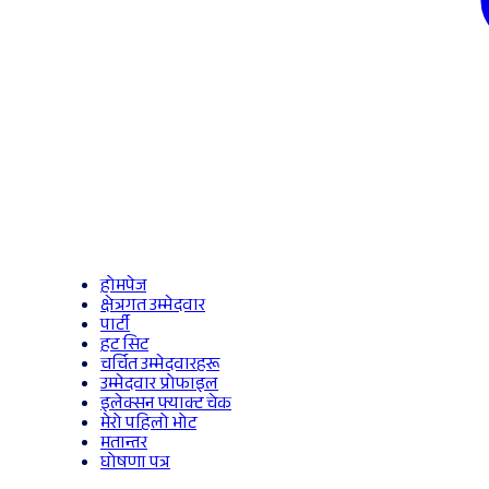
होमपेज
क्षेत्रगत उम्मेदवार
पार्टी
हट सिट
चर्चित उम्मेदवारहरू
उम्मेदवार प्रोफाइल
इलेक्सन फ्याक्ट चेक
मेरो पहिलो भोट
मतान्तर
घोषणा पत्र