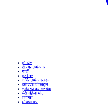
होमपेज
क्षेत्रगत उम्मेदवार
पार्टी
हट सिट
चर्चित उम्मेदवारहरू
उम्मेदवार प्रोफाइल
इलेक्सन फ्याक्ट चेक
मेरो पहिलो भोट
मतान्तर
घोषणा पत्र