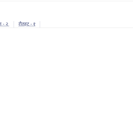
न - २
रौतहट - १