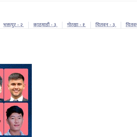
भक्तपुर - २
काठमाडौं - ३
गोरखा - १
चितवन - ३
चितव