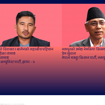
 विरासत र बालेनको लहरबीच पहिचान
भक्तपुरको अभेद्य नेमकिपा किल्ल
हेका तामाङ
प्रेम सुवाल
 तामाङ
नेपाल मजदुर किसान पार्टी, भक्तपु
कम्युनिस्ट पार्टी, झापा - ५