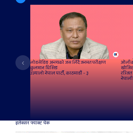
‹
लोडसेडिङ अन्त्यको जस लिँदै जनमत परीक्षण
ओलीको
कुलमान घिसिङ
खोजिर
उज्यालो नेपाल पार्टी, काठमाडौं - ३
रञ्जित
नेपाली 
इलेक्सन फ्याक्ट चेक