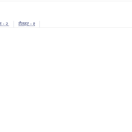
न - २
रौतहट - १