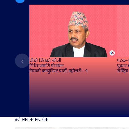
‹
चौथो जितको खोजी
पटक-पट
गिरिराजमणि पोखरेल
पुकार 
नेपाली कम्युनिस्ट पार्टी, महोत्तरी - १
राष्ट्रि
इलेक्सन फ्याक्ट चेक