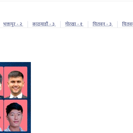
भक्तपुर - २
काठमाडौं - ३
गोरखा - १
चितवन - ३
चितव