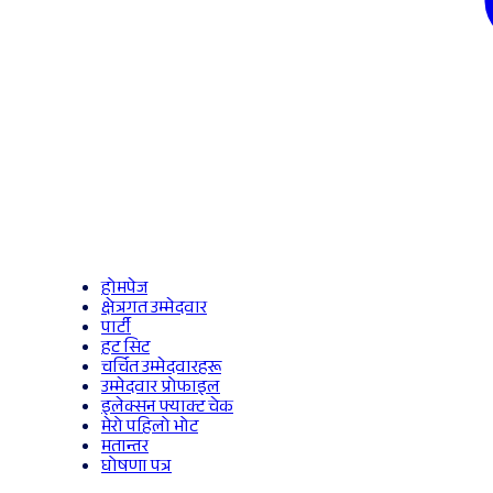
होमपेज
क्षेत्रगत उम्मेदवार
पार्टी
हट सिट
चर्चित उम्मेदवारहरू
उम्मेदवार प्रोफाइल
इलेक्सन फ्याक्ट चेक
मेरो पहिलो भोट
मतान्तर
घोषणा पत्र