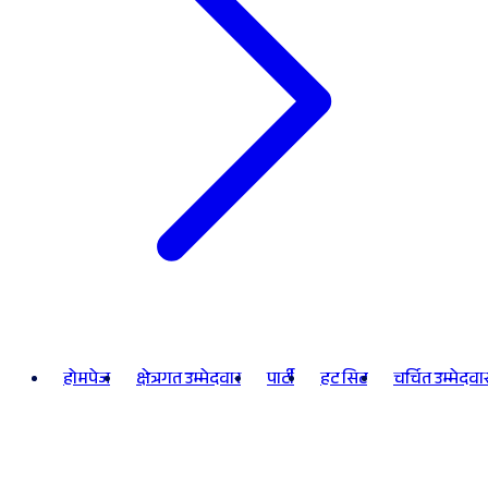
होमपेज
क्षेत्रगत उम्मेदवार
पार्टी
हट सिट
चर्चित उम्मेदवा