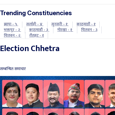
Trending Constituencies
झापा - ५
सर्लाही - ४
सुनसरी - १
काठमाडौं - १
भक्तपुर - २
काठमाडौं - ३
गोरखा - १
चितवन - ३
चितवन - २
रौतहट - १
Election Chhetra
सम्बन्धित समाचार