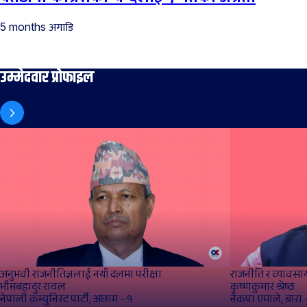
अगाडि
5 months
उम्मेदवार प्रोफाइल
अनुभवी राजनीतिज्ञलाई नयाँ दलमा परीक्षा
राजनीति र व्यावसा
भीमबहादुर रावल
कृष्णकुमार श्रेष्ठ
नेपाली कम्युनिस्ट पार्टी, अछाम - १
नेकपा एमाले, बारा 