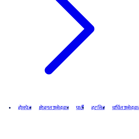
होमपेज
क्षेत्रगत उम्मेदवार
पार्टी
हट सिट
चर्चित उम्मेदवा