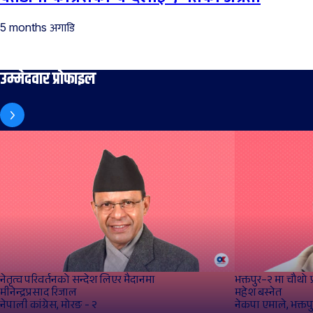
अगाडि
5 months
उम्मेदवार प्रोफाइल
नेतृत्व परिवर्तनको सन्देश लिएर मैदानमा
भक्तपुर–२ मा चौथो प
मीनेन्द्रप्रसाद रिजाल
महेश बस्नेत
नेपाली कांग्रेस, मोरङ - २
नेकपा एमाले, भक्तपु