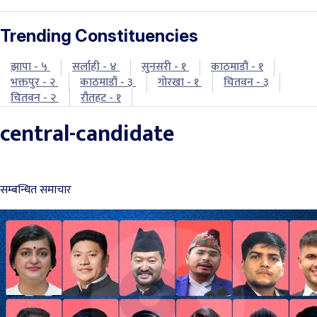
Trending Constituencies
झापा - ५
सर्लाही - ४
सुनसरी - १
काठमाडौं - १
भक्तपुर - २
काठमाडौं - ३
गोरखा - १
चितवन - ३
चितवन - २
रौतहट - १
central-candidate
सम्बन्धित समाचार