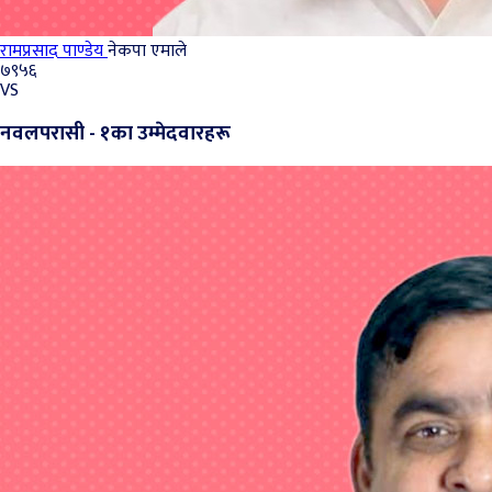
रामप्रसाद पाण्डेय
नेकपा एमाले
७९५६
VS
नवलपरासी - १का उम्मेदवारहरू