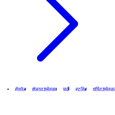
होमपेज
क्षेत्रगत उम्मेदवार
पार्टी
हट सिट
चर्चित उम्मेदवा