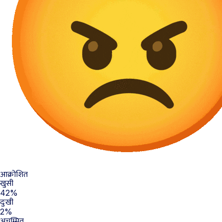
आक्रोशित
खुसी
42%
दुःखी
2%
अचम्मित