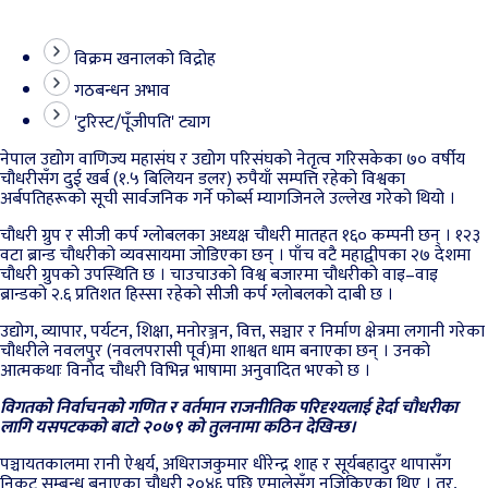
विक्रम खनालको विद्रोह
गठबन्धन अभाव
'टुरिस्ट/पूँजीपति' ट्याग
नेपाल उद्योग वाणिज्य महासंघ र उद्योग परिसंघको नेतृत्व गरिसकेका ७० वर्षीय
चौधरीसँग दुई खर्ब (१.५ बिलियन डलर) रुपैयाँ सम्पत्ति रहेको विश्वका
अर्बपतिहरूको सूची सार्वजनिक गर्ने फोर्ब्स म्यागजिनले उल्लेख गरेको थियो ।
चौधरी ग्रुप र सीजी कर्प ग्लोबलका अध्यक्ष चौधरी मातहत १६० कम्पनी छन् । १२३
वटा ब्रान्ड चौधरीको व्यवसायमा जोडिएका छन् । पाँच वटै महाद्वीपका २७ देशमा
चौधरी ग्रुपको उपस्थिति छ । चाउचाउको विश्व बजारमा चौधरीको वाइ–वाइ
ब्रान्डको २.६ प्रतिशत हिस्सा रहेको सीजी कर्प ग्लोबलको दाबी छ ।
उद्योग, व्यापार, पर्यटन, शिक्षा, मनोरञ्जन, वित्त, सञ्चार र निर्माण क्षेत्रमा लगानी गरेका
चौधरीले नवलपुर (नवलपरासी पूर्व)मा शाश्वत धाम बनाएका छन् । उनको
आत्मकथाः विनोद चौधरी विभिन्न भाषामा अनुवादित भएको छ ।
विगतको निर्वाचनको गणित र वर्तमान राजनीतिक परिदृश्यलाई हेर्दा चौधरीका
लागि यसपटकको बाटो २०७९ को तुलनामा कठिन देखिन्छ।
पञ्चायतकालमा रानी ऐश्वर्य, अधिराजकुमार धीरेन्द्र शाह र सूर्यबहादुर थापासँग
निकट सम्बन्ध बनाएका चौधरी २०४६ पछि एमालेसँग नजिकिएका थिए । तर,