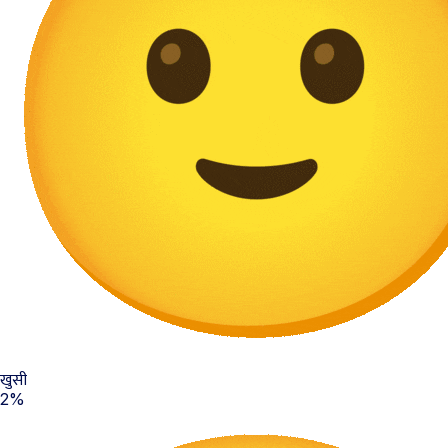
खुसी
2%