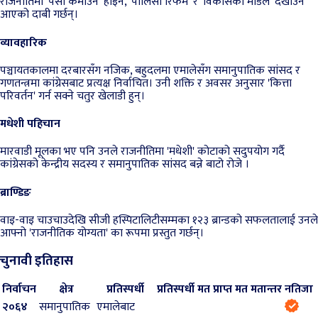
राजनीतिमा 'पैसा कमाउन' होइन, 'पोलिसी रिफर्म' र 'विकासको मोडेल' देखाउन
आएको दाबी गर्छन्।
व्यावहारिक
पञ्चायतकालमा दरबारसँग नजिक, बहुदलमा एमालेसँग समानुपातिक सांसद र
गणतन्त्रमा कांग्रेसबाट प्रत्यक्ष निर्वाचित। उनी शक्ति र अवसर अनुसार 'कित्ता
परिवर्तन' गर्न सक्ने चतुर खेलाडी हुन्।
मधेशी पहिचान
मारवाडी मूलका भए पनि उनले राजनीतिमा 'मधेशी' कोटाको सदुपयोग गर्दै
कांग्रेसको केन्द्रीय सदस्य र समानुपातिक सांसद बन्ने बाटो रोजे ।
ब्राण्डिङ
वाइ-वाइ चाउचाउदेखि सीजी हस्पिटालिटीसम्मका १२३ ब्रान्डको सफलतालाई उनले
आफ्नो 'राजनीतिक योग्यता' का रूपमा प्रस्तुत गर्छन्।
चुनावी इतिहास
निर्वाचन
क्षेत्र
प्रतिस्पर्धी
प्रतिस्पर्धी मत
प्राप्त मत
मतान्तर
नतिजा
२०६४
समानुपातिक
एमालेबाट