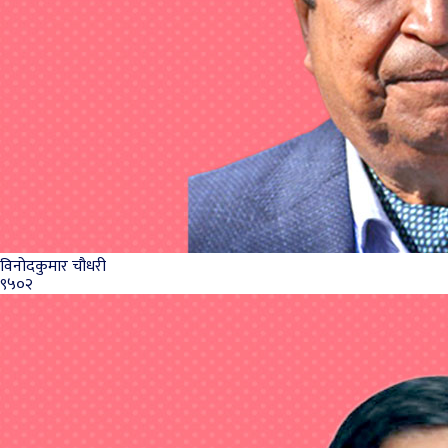
विनोदकुमार चौधरी
९५०२