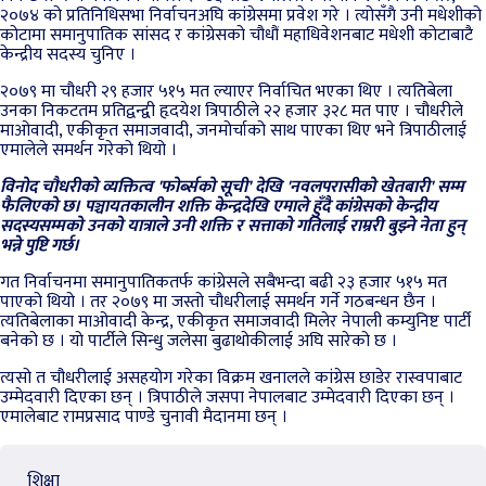
२०७४ को प्रतिनिधिसभा निर्वाचनअघि कांग्रेसमा प्रवेश गरे । त्योसँगै उनी मधेशीको
कोटामा समानुपातिक सांसद र कांग्रेसको चौधौं महाधिवेशनबाट मधेशी कोटाबाटै
केन्द्रीय सदस्य चुनिए ।
२०७९ मा चौधरी २९ हजार ५१५ मत ल्याएर निर्वाचित भएका थिए । त्यतिबेला
उनका निकटतम प्रतिद्वन्द्वी हृदयेश त्रिपाठीले २२ हजार ३२८ मत पाए । चौधरीले
माओवादी, एकीकृत समाजवादी, जनमोर्चाको साथ पाएका थिए भने त्रिपाठीलाई
एमालेले समर्थन गरेको थियो ।
विनोद चौधरीको व्यक्तित्व 'फोर्ब्सको सूची' देखि 'नवलपरासीको खेतबारी' सम्म
फैलिएको छ। पञ्चायतकालीन शक्ति केन्द्रदेखि एमाले हुँदै कांग्रेसको केन्द्रीय
सदस्यसम्मको उनको यात्राले उनी शक्ति र सत्ताको गतिलाई राम्ररी बुझ्ने नेता हुन्
भन्ने पुष्टि गर्छ।
गत निर्वाचनमा समानुपातिकतर्फ कांग्रेसले सबैभन्दा बढी २३ हजार ५१५ मत
पाएको थियो । तर २०७९ मा जस्तो चौधरीलाई समर्थन गर्ने गठबन्धन छैन ।
त्यतिबेलाका माओवादी केन्द्र, एकीकृत समाजवादी मिलेर नेपाली कम्युनिष्ट पार्टी
बनेको छ । यो पार्टीले सिन्धु जलेसा बुढाथोकीलाई अघि सारेको छ ।
त्यसो त चौधरीलाई असहयोग गरेका विक्रम खनालले कांग्रेस छाडेर रास्वपाबाट
उम्मेदवारी दिएका छन् । त्रिपाठीले जसपा नेपालबाट उम्मेदवारी दिएका छन् ।
एमालेबाट रामप्रसाद पाण्डे चुनावी मैदानमा छन् ।
शिक्षा