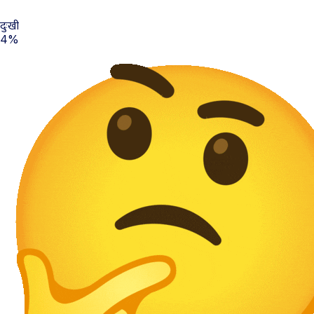
दुःखी
4%