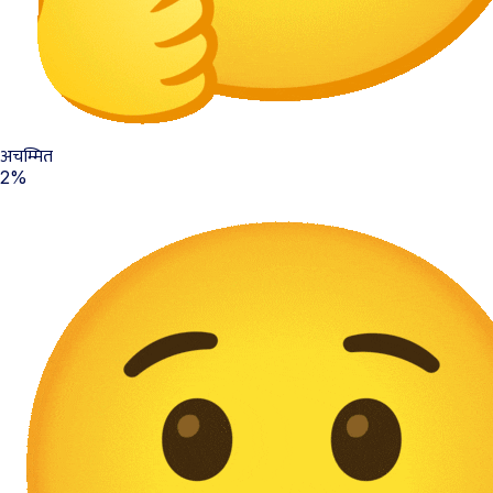
अचम्मित
2%