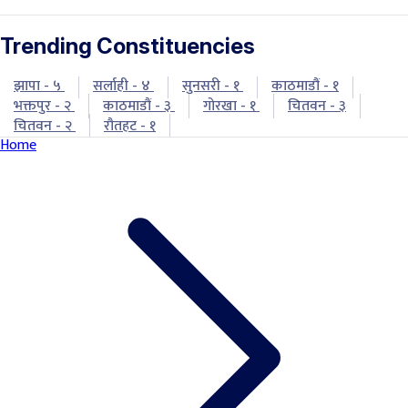
Trending Constituencies
झापा - ५
सर्लाही - ४
सुनसरी - १
काठमाडौं - १
भक्तपुर - २
काठमाडौं - ३
गोरखा - १
चितवन - ३
चितवन - २
रौतहट - १
Home