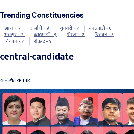
Trending Constituencies
झापा - ५
सर्लाही - ४
सुनसरी - १
काठमाडौं - १
भक्तपुर - २
काठमाडौं - ३
गोरखा - १
चितवन - ३
चितवन - २
रौतहट - १
central-candidate
सम्बन्धित समाचार