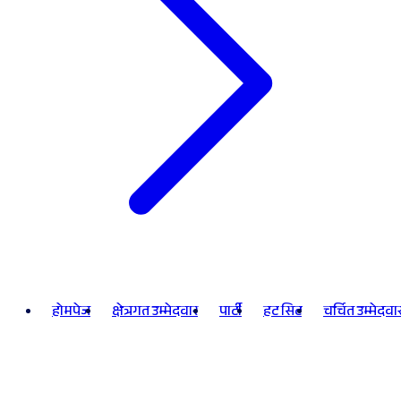
होमपेज
क्षेत्रगत उम्मेदवार
पार्टी
हट सिट
चर्चित उम्मेदवा