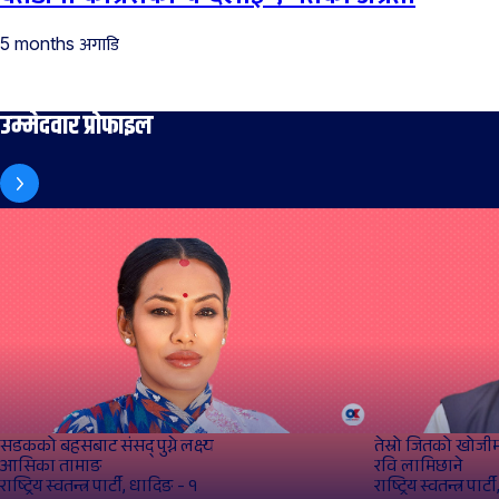
अगाडि
5 months
उम्मेदवार प्रोफाइल
सडकको बहसबाट संसद्‌ पुग्ने लक्ष्य
तेस्रो जितको खोजी
आसिका तामाङ
रवि लामिछाने
राष्ट्रिय स्वतन्त्र पार्टी, धादिङ - १
राष्ट्रिय स्वतन्त्र पार