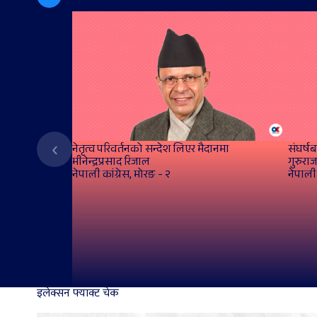
‹
नेतृत्व परिवर्तनको सन्देश लिएर मैदानमा
संघर्ष
मीनेन्द्रप्रसाद रिजाल
गुरुराज
नेपाली कांग्रेस, मोरङ - २
नेपाली 
इलेक्सन फ्याक्ट चेक