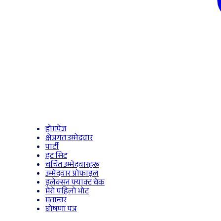
होमपेज
क्षेत्रगत उम्मेदवार
पार्टी
हट सिट
चर्चित उम्मेदवारहरू
उम्मेदवार प्रोफाइल
इलेक्सन फ्याक्ट चेक
मेरो पहिलो भोट
मतान्तर
घोषणा पत्र