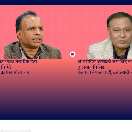
बाट उठेका वैचारिक नेता
लोडसेडिङ अन्त्यको जस लिँदै ज
 घिमिरे
कुलमान घिसिङ
कांग्रेस, मोरङ - ४
उज्यालो नेपाल पार्टी, काठमाडौं 