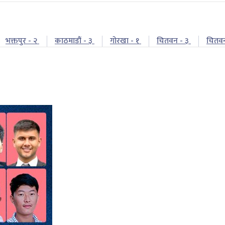
भक्तपुर - २
काठमाडौं - ३
गोरखा - १
चितवन - ३
चितव