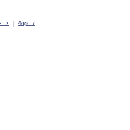
न - २
रौतहट - १