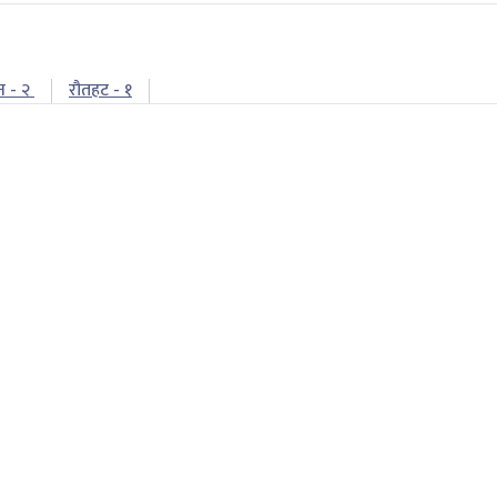
न - २
रौतहट - १