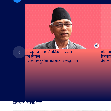
‹
भक्तपुरको अभेद्य नेमकिपा किल्ला
डोटीमा 
प्रेम सुवाल
प्रेमबह
नेपाल मजदुर किसान पार्टी, भक्तपुर - १
नेपाली 
इलेक्सन फ्याक्ट चेक