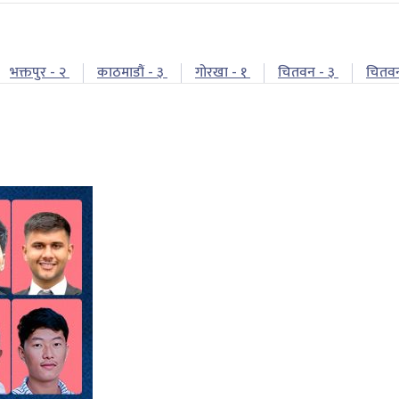
भक्तपुर - २
काठमाडौं - ३
गोरखा - १
चितवन - ३
चितव