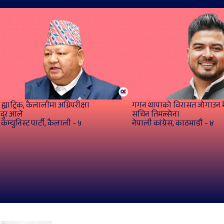
ह्याट्रिक, कैलालीमा अग्निपरीक्षा
गगन थापाको विरासत जोगाउन म
ादुर आले
सचिन तिमल्सेना
कम्युनिस्ट पार्टी, कैलाली - ५
नेपाली कांग्रेस, काठमाडौं - ४