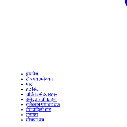
होमपेज
क्षेत्रगत उम्मेदवार
पार्टी
हट सिट
चर्चित उम्मेदवारहरू
उम्मेदवार प्रोफाइल
इलेक्सन फ्याक्ट चेक
मेरो पहिलो भोट
मतान्तर
घोषणा पत्र