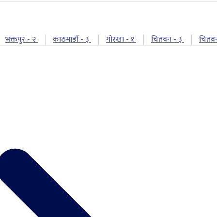
भक्तपुर - २
काठमाडौं - ३
गोरखा - १
चितवन - ३
चितव