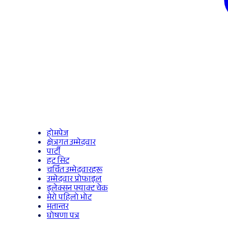
होमपेज
क्षेत्रगत उम्मेदवार
पार्टी
हट सिट
चर्चित उम्मेदवारहरू
उम्मेदवार प्रोफाइल
इलेक्सन फ्याक्ट चेक
मेरो पहिलो भोट
मतान्तर
घोषणा पत्र