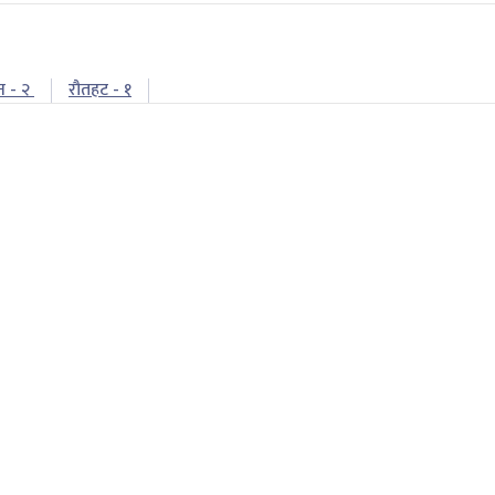
न - २
रौतहट - १