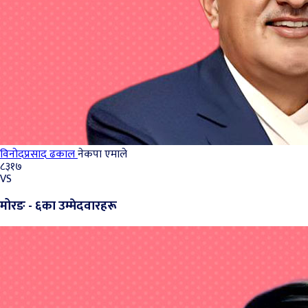
विनोदप्रसाद ढकाल
नेकपा एमाले
८३१७
VS
मोरङ - ६का उम्मेदवारहरू