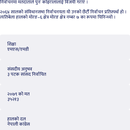
निर्वाचनमा मतदाताले पुनः कोइरालालाई विजयी गराए ।
२०६४ सालको संविधानसभा निर्वाचनयता यो उनको छैटौँ निर्वाचन प्रतिस्पर्धा हो ।
त्यतिबेला हालको मोरङ–६ क्षेत्र मोरङ क्षेत्र नम्बर ७ का रूपमा चिनिन्थ्यो ।
शिक्षा
एमएस/एमडी
संसदीय अनुभव
३ पटक सांसद निर्वाचित
२०७९ को मत
३५२१३
हालको दल
नेपाली कांग्रेस