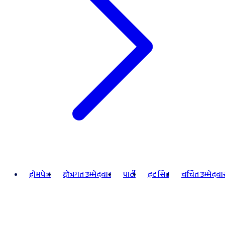
होमपेज
क्षेत्रगत उम्मेदवार
पार्टी
हट सिट
चर्चित उम्मेदवा