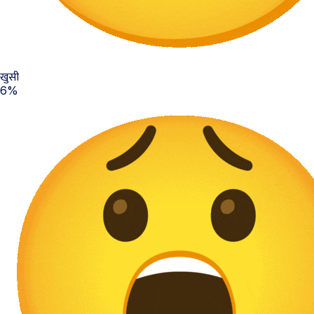
खुसी
6%