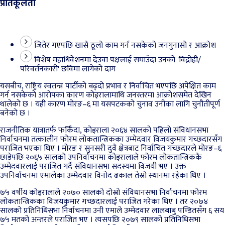
प्रतिकूलता
जितेर गएपछि खासै ठूलो काम गर्न नसकेको जनगुनासो र आक्रोश
विशेष महाधिवेशनमा देउवा पक्षलाई सघाउँदा उनको 'विद्रोही/
परिवर्तनकारी' छविमा लागेको दाग
यसबीच, राष्ट्रिय स्वतन्त्र पार्टीको बढ्दो प्रभाव र निर्वाचित भएपछि अपेक्षित काम
गर्न नसकेको आरोपका कारण कोइरालामाथि जनस्तरमा आक्रोशसमेत देखिन
थालेको छ । यही कारण मोरङ–६ मा यसपटकको चुनाव उनीका लागि चुनौतीपूर्ण
बनेको छ ।
राजनीतिक यात्रातर्फ फर्किँदा, कोइराला २०६४ सालको पहिलो संविधानसभा
निर्वाचनमा तत्कालीन फोरम लोकतान्त्रिकका उम्मेदवार विजयकुमार गच्छदारसँग
पराजित भएका थिए । मोरङ र सुनसरी दुवै क्षेत्रबाट निर्वाचित गच्छदारले मोरङ–६
छाडेपछि २०६५ सालको उपनिर्वाचनमा कोइरालाले फोरम लोकतान्त्रिककै
उम्मेदवारलाई पराजित गर्दै संविधानसभा सदस्यमा विजयी भए । उक्त
उपनिर्वाचनमा एमालेका उम्मेदवार विनोद ढकाल तेस्रो स्थानमा रहेका थिए ।
७५ वर्षीय कोइरालाले २०७० सालको दोस्रो संविधानसभा निर्वाचनमा फोरम
लोकतान्त्रिकका विजयकुमार गच्छदारलाई पराजित गरेका थिए । तर २०७४
सालको प्रतिनिधिसभा निर्वाचनमा उनी एमाले उम्मेदवार लालबाबु पण्डितसँग ६ सय
७५ मतको अन्तरले पराजित भए । त्यसपछि २०७९ सालको प्रतिनिधिसभा