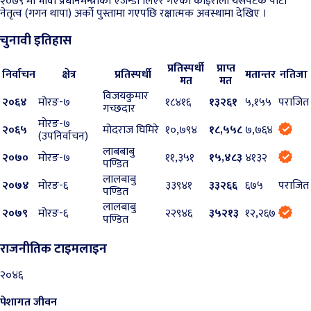
२०७९ मा भावी प्रधानमन्त्रीको एजेन्डा लिएर गएका कोइराला यसपटक पार्टी
नेतृत्व (गगन थापा) अर्को पुस्तामा गएपछि रक्षात्मक अवस्थामा देखिए ।
चुनावी इतिहास
प्रतिस्पर्धी
प्राप्त
निर्वाचन
क्षेत्र
प्रतिस्पर्धी
मतान्तर
नतिजा
मत
मत
विजयकुमार
२०६४
मोरङ-७
१८४१६
१३२६१
५,१५५
पराजित
गच्छदार
मोरङ-७
२०६५
मोदराज घिमिरे
१०,७९४
१८,५५८
७,७६४
(उपनिर्वाचन)
लाबबाबु
२०७०
मोरङ-७
११,३५१
१५,४८३
४१३२
पण्डित
लालबाबु
२०७४
मोरङ-६
३३९४१
३३२६६
६७५
पराजित
पण्डित
लालबाबु
२०७९
मोरङ-६
२२९४६
३५२१३
१२,२६७
पण्डित
राजनीतिक टाइमलाइन
२०४६
पेशागत जीवन