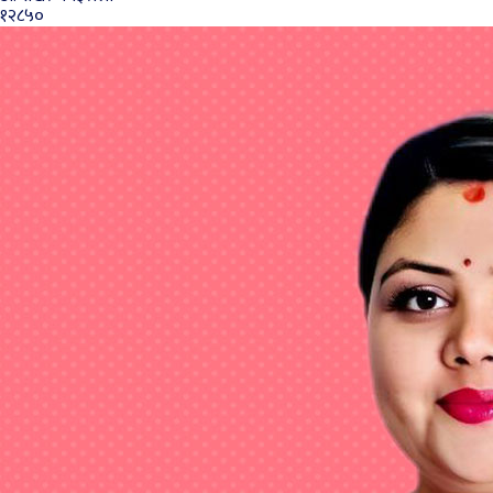
१२८५०