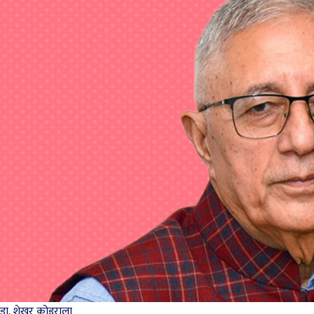
डा. शेखर कोइराला