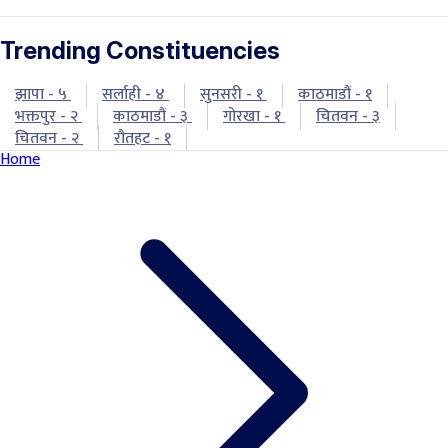
Trending Constituencies
झापा - ५
सर्लाही - ४
सुनसरी - १
काठमाडौं - १
भक्तपुर - २
काठमाडौं - ३
गोरखा - १
चितवन - ३
चितवन - २
रौतहट - १
Home