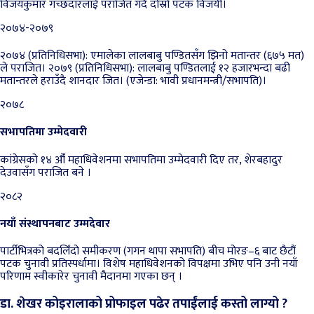
विजयकुमार गच्छदारलाई पराजित गर्दै दोस्रो पटक विजयी।
२०७४-२०७९
२०७४ (प्रतिनिधिसभा): एमालेका लालबाबु पण्डितसँग झिनो मतान्तर (६७५ मत)
ले पराजित। २०७९ (प्रतिनिधिसभा): लालबाबु पण्डितलाई १२ हजारभन्दा बढी
मतान्तरले हराउँदै शानदार जित। (एजेन्डा: भावी प्रधानमन्त्री/सभापति)।
२०७८
सभापतिमा उम्मेदवारी
कांग्रेसको १४ औँ महाधिवेशनमा सभापतिमा उम्मेदवारी दिए तर, शेरबहादुर
देउवासँग पराजित बने ।
२०८२
नयाँ संस्थापनबाट उम्मदेवार
पार्टीभित्रको बदलिँदो समीकरण (गगन थापा सभापति) बीच मोरङ–६ बाट छैटौं
पटक चुनावी प्रतिस्पर्धामा। विशेष महाधिवेशनको विपक्षमा उभिए पनि उनी नयाँ
परिणाम स्वीकारेर चुनावी मैदानमा गएका छन् ।
डा. शेखर कोइरालाको प्रोफाइल पढेर तपाईंलाई कस्तो लाग्यो ?