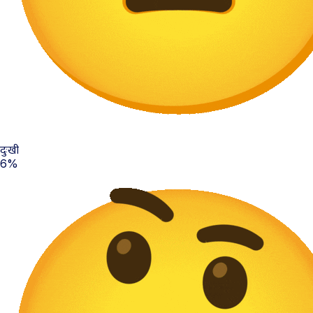
दुःखी
6%