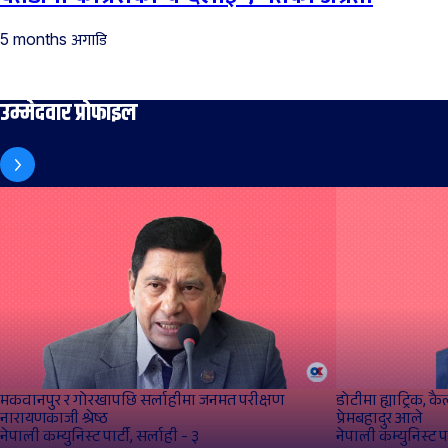
अगाडि
5 months
उम्मेदवार प्रोफाइल
मकवानपुर र गोरखापछि सर्लाहीमा जनमत परीक्षण
डोटीमा ह्याट्रिक, क
नारायणकाजी श्रेष्‍ठ
प्रेमबहादुर आले
नेपाली कम्युनिस्ट पार्टी, सर्लाही - ३
नेपाली कम्युनिस्ट प