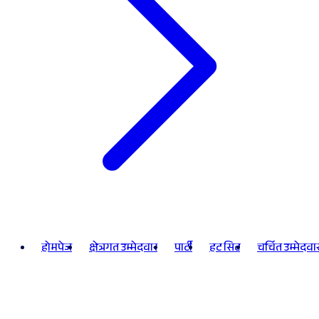
होमपेज
क्षेत्रगत उम्मेदवार
पार्टी
हट सिट
चर्चित उम्मेदवा