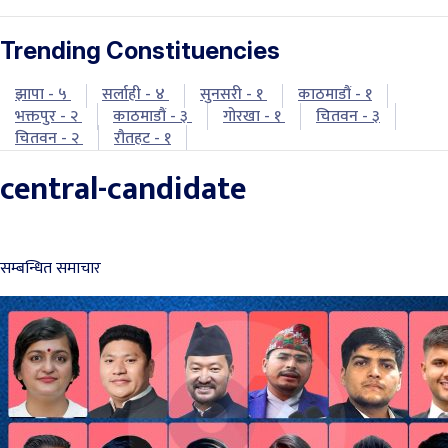
Trending Constituencies
झापा - ५
सर्लाही - ४
सुनसरी - १
काठमाडौं - १
भक्तपुर - २
काठमाडौं - ३
गोरखा - १
चितवन - ३
चितवन - २
रौतहट - १
central-candidate
सम्बन्धित समाचार