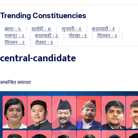
Trending Constituencies
झापा - ५
सर्लाही - ४
सुनसरी - १
काठमाडौं - १
भक्तपुर - २
काठमाडौं - ३
गोरखा - १
चितवन - ३
चितवन - २
रौतहट - १
central-candidate
सम्बन्धित समाचार