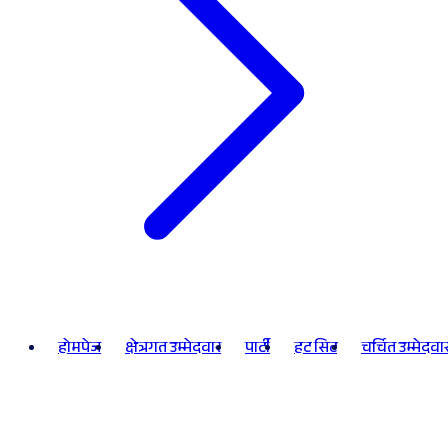
होमपेज
क्षेत्रगत उम्मेदवार
पार्टी
हट सिट
चर्चित उम्मेदवा