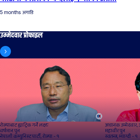
अगाडि
5 months
उम्मेदवार प्रोफाइल
रोल्पाबाट ह्याट्रिक गर्ने लक्ष्य
अचानक उम्मेदवार, 
वर्षमान पुन
महावीर पुन
नेपाली कम्युनिस्ट पार्टी, रोल्पा - १
स्वतन्त्र, म्याग्दी - १