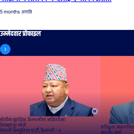
अगाडि
5 months
उम्मेदवार प्रोफाइल
डोटीमा ह्याट्रिक, कैलालीमा अग्निपरीक्षा
प्रेमबहादुर आले
प्रतिकूल अंकगणित
नेपाली कम्युनिस्ट पार्टी, कैलाली - ५
जनार्दन शर्मा