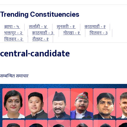
Trending Constituencies
झापा - ५
सर्लाही - ४
सुनसरी - १
काठमाडौं - १
भक्तपुर - २
काठमाडौं - ३
गोरखा - १
चितवन - ३
चितवन - २
रौतहट - १
central-candidate
सम्बन्धित समाचार