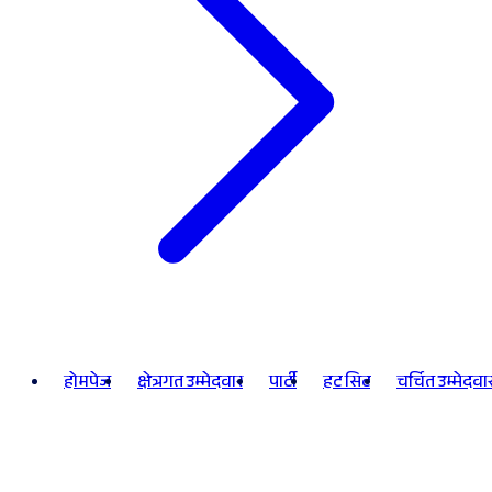
होमपेज
क्षेत्रगत उम्मेदवार
पार्टी
हट सिट
चर्चित उम्मेदवा