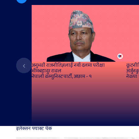
‹
अनुभवी राजनीतिज्ञलाई नयाँ दलमा परीक्षा
कूटनीत
भीमबहादुर रावल
अर्जुनक
नेपाली कम्युनिस्ट पार्टी, अछाम - १
नेकपा 
इलेक्सन फ्याक्ट चेक