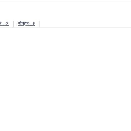
न - २
रौतहट - १