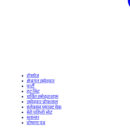
होमपेज
क्षेत्रगत उम्मेदवार
पार्टी
हट सिट
चर्चित उम्मेदवारहरू
उम्मेदवार प्रोफाइल
इलेक्सन फ्याक्ट चेक
मेरो पहिलो भोट
मतान्तर
घोषणा पत्र