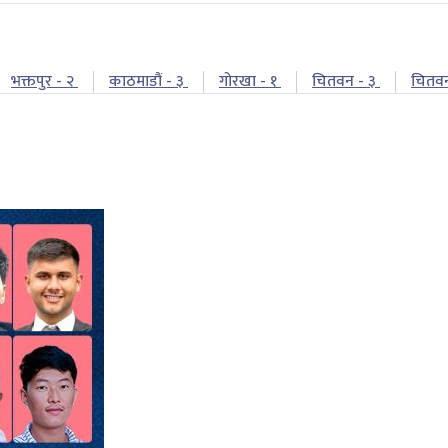
भक्तपुर - २
काठमाडौं - ३
गोरखा - १
चितवन - ३
चितव