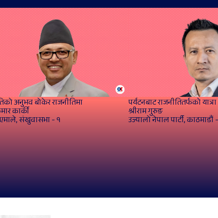
िको अनुभव बोकेर राजनीतिमा
पर्यटनबाट राजनीतितर्फको यात्रा
ुमार कार्की
श्रीराम गुरुङ
एमाले, संखुवासभा - १
उज्यालो नेपाल पार्टी, काठमाडौं 