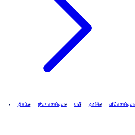
होमपेज
क्षेत्रगत उम्मेदवार
पार्टी
हट सिट
चर्चित उम्मेदवा