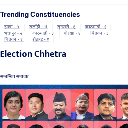
Trending Constituencies
झापा - ५
सर्लाही - ४
सुनसरी - १
काठमाडौं - १
भक्तपुर - २
काठमाडौं - ३
गोरखा - १
चितवन - ३
चितवन - २
रौतहट - १
Election Chhetra
सम्बन्धित समाचार