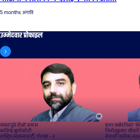
अगाडि
5 months
उम्मेदवार प्रोफाइल
संसद पुग्ने दोस्रो प्रयास
डलर अर्बपतिको ‘से
कविन्द्र बुर्लाकोटी
विनोदकुमार चौधरी
राष्ट्रिय स्वतन्त्र पार्टी, गोरखा - २
नेपाली कांग्रेस, न