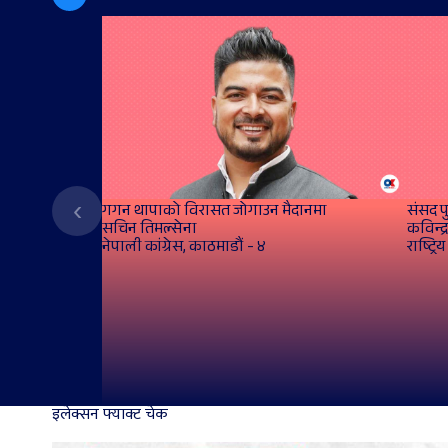
‹
गगन थापाको विरासत जोगाउन मैदानमा
संसद पुग
सचिन तिमल्सेना
कविन्द्
नेपाली कांग्रेस, काठमाडौं - ४
राष्ट्रि
इलेक्सन फ्याक्ट चेक