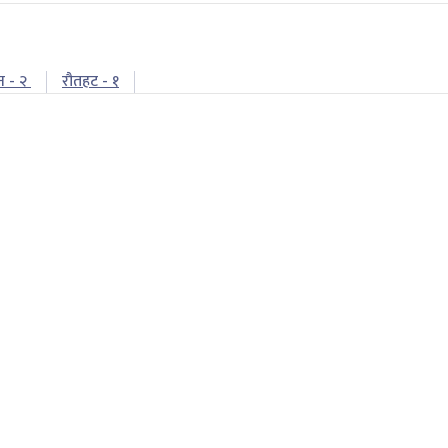
न - २
रौतहट - १