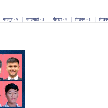
भक्तपुर - २
काठमाडौं - ३
गोरखा - १
चितवन - ३
चितव