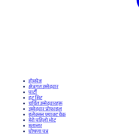
होमपेज
क्षेत्रगत उम्मेदवार
पार्टी
हट सिट
चर्चित उम्मेदवारहरू
उम्मेदवार प्रोफाइल
इलेक्सन फ्याक्ट चेक
मेरो पहिलो भोट
मतान्तर
घोषणा पत्र