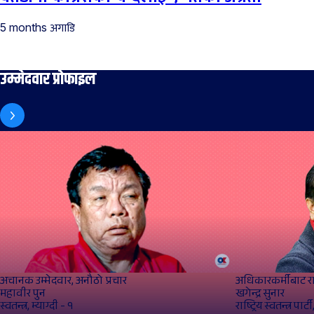
अगाडि
5 months
उम्मेदवार प्रोफाइल
अचानक उम्मेदवार, अनौठो प्रचार
अधिकारकर्मीबाट र
महावीर पुन
खगेन्द्र सुनार
स्वतन्त्र, म्याग्दी - १
राष्ट्रिय स्वतन्त्र पार्ट