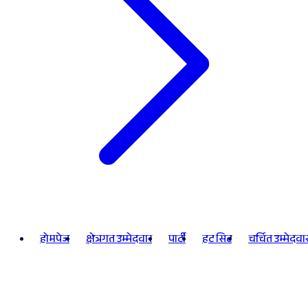
होमपेज
क्षेत्रगत उम्मेदवार
पार्टी
हट सिट
चर्चित उम्मेदवा