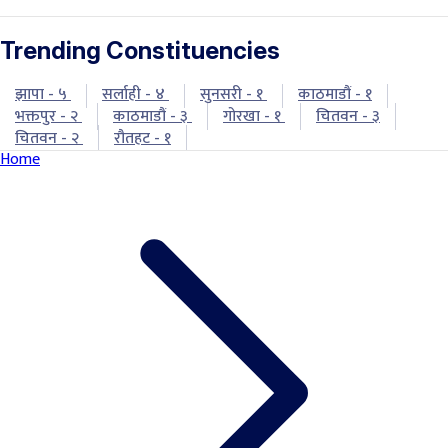
Trending Constituencies
झापा - ५
सर्लाही - ४
सुनसरी - १
काठमाडौं - १
भक्तपुर - २
काठमाडौं - ३
गोरखा - १
चितवन - ३
चितवन - २
रौतहट - १
Home