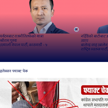
पर्यटनबाट राजनीतितर्फको यात्रा
नहिँडेको बाटोबाट
श्रीराम गुरुङ
उठाए
उज्यालो नेपाल पार्टी, काठमाडौं - ५
बालेन्द्र शाह (बालेन
राष्ट्रिय स्वतन्त्र पार
इलेक्सन फ्याक्ट चेक