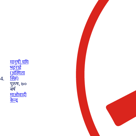
मानुषी यमि
भट्टराई
(अस्मिता
सिहं)
4.
पुरुष, ७०
बर्ष
माओवादी
केन्द्र