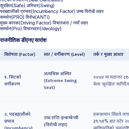
सुरक्षित
(Safe)
अस्थिर
(Swing)
पदबहालीको प्रभाव
(Incumbency Factor)
उच्च विरोधी लहर
समर्थन
(PRO)
विरोध
(ANTI)
मुख्य कारक
(Driving Factor)
विचारधारा / नयाँ लहर
समर्थन
(Pro)
विचारधारा
(Ideology)
राजनीतिक डीएनए सारांश
विशेषता (Factor)
स्तर / वर्गीकरण (Level)
तर्क र मुख्य आधार
अत्यधिक अस्थिर
१. सिटको
२०७४ मा मतान्तर
८१
(Extreme Swing
वर्गीकरण
बेला 'सुरक्षित' मानिद
Seat)
२. पदबहालीको
प्रकाशमान सिंहले लग
उच्च एन्टि-इन्कम्बेन्सी
प्रभाव
३९.५१%
बाट घटेर २
(विरोधी लहर)
(Incumbency)
व्यक्तिप्रतिको असन्तुष