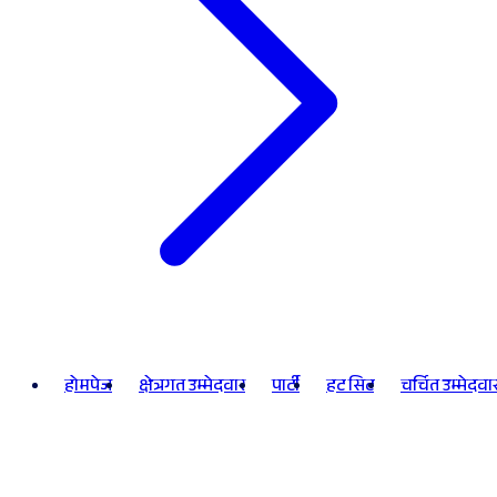
होमपेज
क्षेत्रगत उम्मेदवार
पार्टी
हट सिट
चर्चित उम्मेदवा