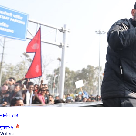
बालेन शाह
झापा-५
Votes: