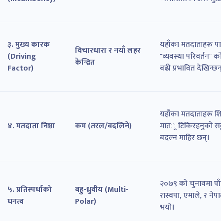
३. मुख्य कारक
यहाँका मतदाताहरू पा
विचारधारा र नयाँ लहर
(Driving
"व्यवस्था परिवर्तन" को
केन्द्रित
Factor)
बढी प्रभावित देखिन्छन
यहाँका मतदाताहरू शिक
४. मतदाता निष्ठा
कम (तरल/बदलिने)
मात्र टिकिरहनुको सट्ट
बदल्न माहिर छन्।
२०७९ को चुनावमा पाँच 
५. प्रतिस्पर्धाको
बहु-ध्रुवीय (Multi-
रास्वपा, एमाले, र नेप
घनत्व
Polar)
भयो।