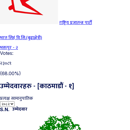
राष्ट्रिय प्रजातन्त्र पार्टी
भरत सिहं वि.सि.(बुढाक्षेत्री)
भक्तपुर - २
Votes:
२३०८९
(68.00%)
उम्मेदवारहरु - [काठमाडौं - १]
प्रत्यक्ष
सामानुपातिक
उम्मेदवार
S.N.