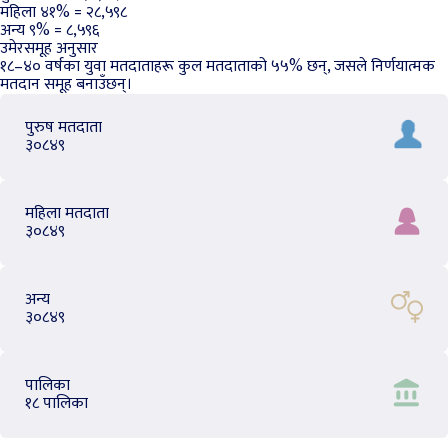
महिला
४१%
=
२८,५९८
अन्य
९%
=
८,५९६
उमेरसमूह अनुसार
१८–४० वर्षका युवा मतदाताहरू कुल मतदाताको ५५% छन्, जसले निर्णयात्मक
मतदान समूह बनाउँछन्।
पुरुष मतदाता
३०८४९
महिला मतदाता
३०८४९
अन्य
३०८४९
पालिका
१८ पालिका