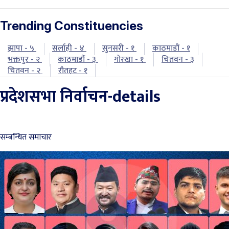
Trending Constituencies
झापा - ५
सर्लाही - ४
सुनसरी - १
काठमाडौं - १
भक्तपुर - २
काठमाडौं - ३
गोरखा - १
चितवन - ३
चितवन - २
रौतहट - १
प्रदेशसभा निर्वाचन-details
सम्बन्धित समाचार