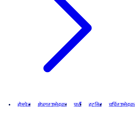
होमपेज
क्षेत्रगत उम्मेदवार
पार्टी
हट सिट
चर्चित उम्मेदवा