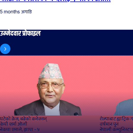
अगाडि
5 months
उम्मेदवार प्रोफाइल
घटेको क्रेज, बढेको कनेक्सन्
रोल्पाबाट ह्याट्रिक गर्
केपी शर्मा ओली
वर्षमान पुन
नेकपा एमाले, झापा - ५
नेपाली कम्युनिस्ट पार