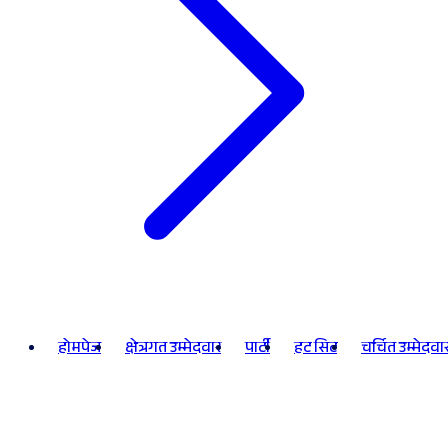
होमपेज
क्षेत्रगत उम्मेदवार
पार्टी
हट सिट
चर्चित उम्मेदवा