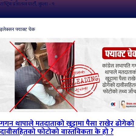
राष्ट्रिय प्रजातन्त्र पार्टी, जुम्ला - १
इलेक्सन फ्याक्ट चेक
गगन थापाले मतदाताको खुट्टामा पैसा राखेर ढोगेको
दावीसहितको फोटोको वास्तविकता के हो ?