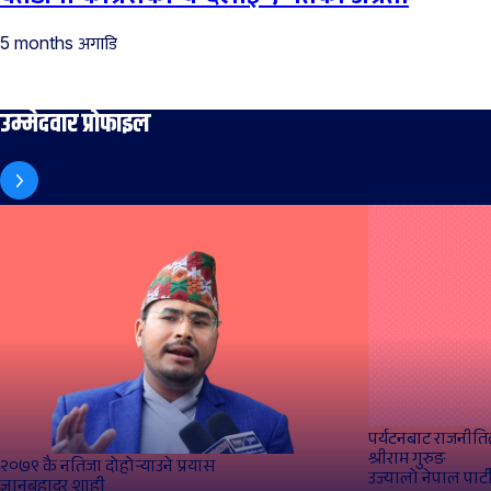
अगाडि
5 months
उम्मेदवार प्रोफाइल
पर्यटनबाट राजनीतित
श्रीराम गुरुङ
२०७९ कै नतिजा दोहोर्‍याउने प्रयास
उज्यालो नेपाल पार्ट
ज्ञानबहादुर शाही