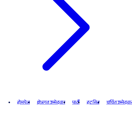
होमपेज
क्षेत्रगत उम्मेदवार
पार्टी
हट सिट
चर्चित उम्मेदवा