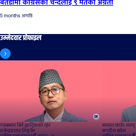
बैतडीमा कांग्रेसका चन्दलाई ९ मतको अग्रता
अगाडि
5 months
उम्मेदवार प्रोफाइल
गठबन्धन बिनै ह्याट्रिकको रहर
सरकार छाडेर संसद् प
राजेन्द्रप्रसाद लिङ्देन
जगदीश खरेल