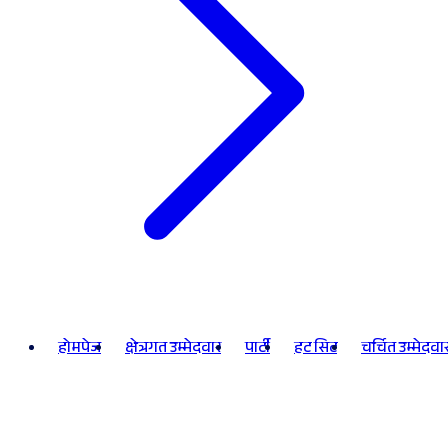
होमपेज
क्षेत्रगत उम्मेदवार
पार्टी
हट सिट
चर्चित उम्मेदवा