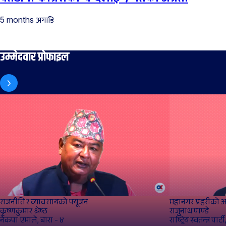
अगाडि
5 months
उम्मेदवार प्रोफाइल
राजनीति र व्यावसायको फ्यूजन
महानगर प्रहरीको अन
कृष्णकुमार श्रेष्ठ
राजुनाथ पाण्डे
नेकपा एमाले, बारा - ४
राष्ट्रिय स्वतन्त्र पार