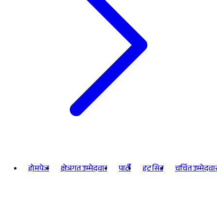
होमपेज
क्षेत्रगत उम्मेदवार
पार्टी
हट सिट
चर्चित उम्मेदवा