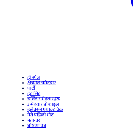
होमपेज
क्षेत्रगत उम्मेदवार
पार्टी
हट सिट
चर्चित उम्मेदवारहरू
उम्मेदवार प्रोफाइल
इलेक्सन फ्याक्ट चेक
मेरो पहिलो भोट
मतान्तर
घोषणा पत्र