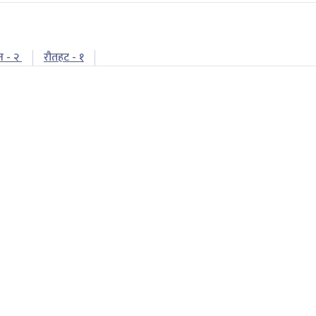
न - २
रौतहट - १