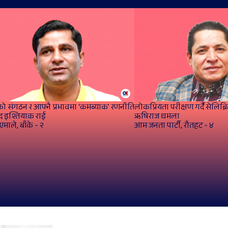
ो संगठन र आफ्नै प्रभावमा ‘कमब्याक’ रणनीति
लोकप्रियता परीक्षण गर्दै सेलिब्र
द इश्तियाक राई
ऋषिराज धमला
माले, बाँके - २
आम जनता पार्टी, रौतहट - ४