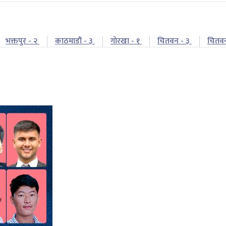
भक्तपुर - २
काठमाडौं - ३
गोरखा - १
चितवन - ३
चितव