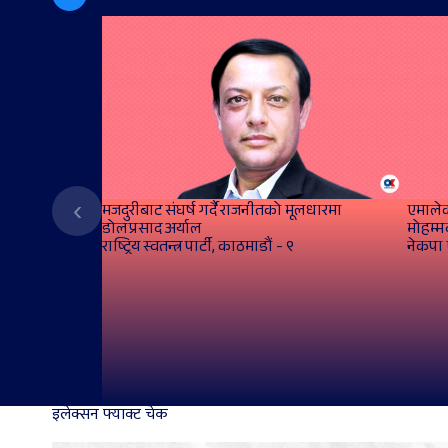
‹
मजदुरीबाट संघर्ष गर्दै राजनीतको मूलधारमा
एमालेक
डोलप्रसाद अर्याल
मोहम्म
राष्ट्रिय स्वतन्त्र पार्टी, काठमाडौं - ९
नेकपा ए
इलेक्सन फ्याक्ट चेक