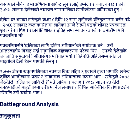
रास्वपाले बाँके–३ मा अभियन्ता खगेन्द्र सुनारलाई उम्मेदवार बनाएको छ । उनी
२०४७ सालमा दैलेखको नारायण नगरपालिका छातीकोटमा जन्मिएका हुन् ।
दैलेख घर भएका खगेन्द्रले कक्षा ८ देखि १२ सम्म सुर्खेतको वीरेन्द्रनगरमा बसेर पढे
। २०६६ सालबाट कलाकारितामा लागेका उनले रेडियो पञ्चकोशीबाट पत्रकारिता
शुरू गरेका थिए । राजनीतिशास्त्र र इतिहासमा स्नातक उनले काठमाडौंमा पनि
पत्रकारिता गरे ।
पत्रकारितासँगै ‘दलितका लागि दलित अभियान’को संयोजक बने । उनी
अन्तरजातीय विवाह गर्दा सामाजिक बहिष्करणमा परेका थिए । उनको दैलेखकै
जनजाति समुदायकी सीतासँग प्रेमविवाह भयो । बिहेपछि अहिलेसम्म सीताले
माइतीको दैलो टेक्न पाएकी छैनन् ।
२०७७ जेठमा रुकुमपश्चिमका नवराज विक सहित ६ युवाको हत्या भएपछि खगेन्द्र
दलित आन्दोलनमा प्रखर र आक्रामक अभियन्ताका रूपमा आए । खगेन्द्रले २०७८
जेठदेखि ‘दलितका लागि खै ?’ भन्ने अभियान चलाए । २०८१ साउन २३ देखि
काठमाडौंको माइतीघरमा शरीरमा नेल लगाएर र विभिन्न सांकेतिक विरोध प्रदर्शन
गरेपछि उनी चर्चामा आए ।
Battleground Analysis
अनुकूलता