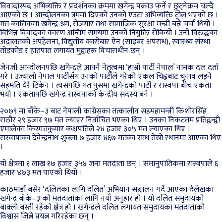
विवादास्पद अभिव्यक्ति र प्रदर्शनका क्रममा खगेन्द्र पक्राउ फर्ने र छुट्नेक्रम चल्दै
आएको छ । आन्दोलनका त्रममा दिएको उनको एउटा अभिव्यक्ति ट्रोल भएको छ ।
गत कात्तिकमा खगेन्द्र श्रम, रोजगार तथा सामाजिक सुरक्षा मन्त्री बन्ने चर्चा थियो ।
विभिन्न विवादका कारण अन्तिम समयमा उनको नियुक्ति रोकियो । उनी विरुद्धका
अदालतको अपहेलना, विद्युतीय कारोबार ऐन (साइबर अपराध), स्वास्थ्य संस्था
तोडफोड र हातपात लगायत मुद्दाहरू विचाराधीन छन् ।
जेनजी आन्दोलनपछि खगेन्द्रले आफ्नै नेतृत्वमा ‘हाम्रो पार्टी नेपाल’ नामक दल दर्ता
गरे । उज्यालो नेपाल पार्टीसँग उनको पार्टीले गरेको एकल चिह्नबाट चुनाव लड्ने
सहमति धेरै टिकेन । त्यसपछि गत पुसमा खगेन्द्रको पार्टी र रास्वपा बीच एकता
भयो । एकतापछि खगेन्द्र रास्वपाको केन्द्रीय सदस्य बने ।
२०७९ मा बाँके–३ बाट नेपाली कांग्रेसका तत्कालीन सहमहामन्त्री किशोरसिंह
राठौर २९ हजार ९७ मत ल्याएर निर्वाचित भएका थिए । उनका निकटतम प्रतिद्वन्द्वी
एमालेका किस्मतकुमार कक्षपतिले २४ हजार ३०५ मत ल्याएका थिए ।
रास्वापाका देवेन्द्रनाथ शुक्ला ७ हजार ४६७ मतका साथ तेस्रो स्थानमा आएका थिए
।
यो क्षेत्रमा १ लाख १७ हजार ३५४ जना मतदाता छन् । समानुपातिकमा रास्वपाले ६
हजार ४७३ मत पाएको थियो ।
काठमाडौं बसेर ‘दलितका लागि दलित’ अभियान सञ्चालन गर्दै आएका दैलेखका
खगेन्द्र बाँके–३ को मतदाताका लागि नयाँ अनुहार हो । यो दलित समुदायको
बाक्लो बस्ती रहेको क्षेत्र हो । खगेन्द्रले दलित लगायत समुदायका मतदाताको
विश्वास जित्ने प्रयत्न गरिरहेका छन् ।