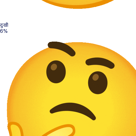
दुःखी
6%