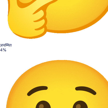
अचम्मित
4%