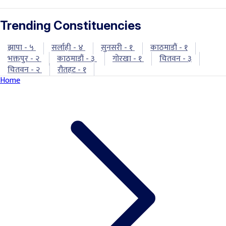
Trending Constituencies
झापा - ५
सर्लाही - ४
सुनसरी - १
काठमाडौं - १
भक्तपुर - २
काठमाडौं - ३
गोरखा - १
चितवन - ३
चितवन - २
रौतहट - १
Home