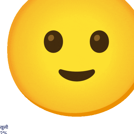
खुसी
2%