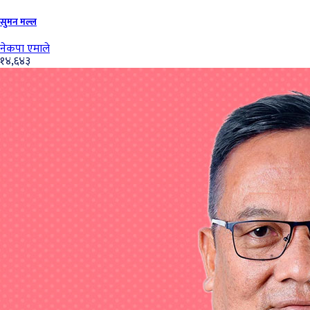
सुमन मल्ल
नेकपा एमाले
१४,६४३