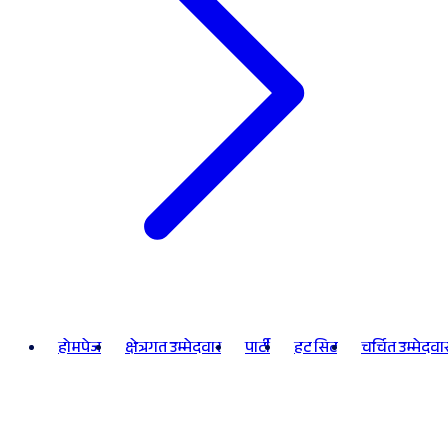
होमपेज
क्षेत्रगत उम्मेदवार
पार्टी
हट सिट
चर्चित उम्मेदवा