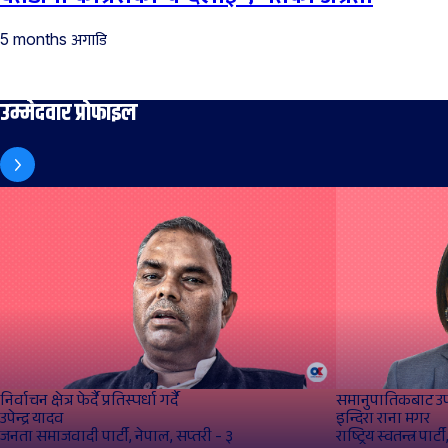
अगाडि
5 months
उम्मेदवार प्रोफाइल
निर्वाचन क्षेत्र फेर्दै प्रतिस्पर्धा गर्दै
समानुपातिकबाट उपस
उपेन्द्र यादव
इन्दिरा राना मगर
जनता समाजवादी पार्टी, नेपाल, सप्तरी - ३
राष्ट्रिय स्वतन्त्र पार