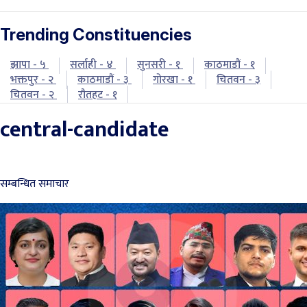
Trending Constituencies
झापा - ५
सर्लाही - ४
सुनसरी - १
काठमाडौं - १
भक्तपुर - २
काठमाडौं - ३
गोरखा - १
चितवन - ३
चितवन - २
रौतहट - १
central-candidate
सम्बन्धित समाचार