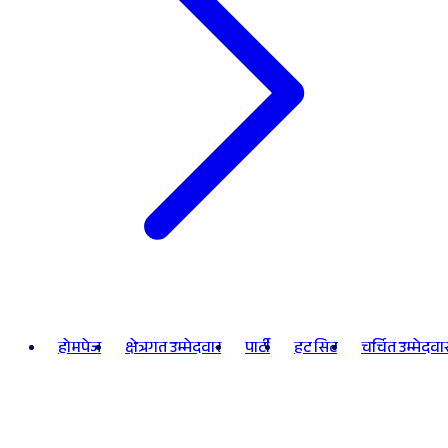
होमपेज
क्षेत्रगत उम्मेदवार
पार्टी
हट सिट
चर्चित उम्मेदवा