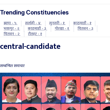
Trending Constituencies
झापा - ५
सर्लाही - ४
सुनसरी - १
काठमाडौं - १
भक्तपुर - २
काठमाडौं - ३
गोरखा - १
चितवन - ३
चितवन - २
रौतहट - १
central-candidate
सम्बन्धित समाचार