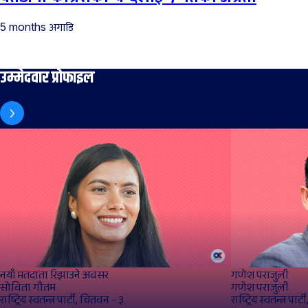
अगाडि
5 months
उम्मेदवार प्रोफाइल
नयाँ मतदाता रिझाउने अवसर
गणेश पराजुली
सोविता गौतम
गणेश पराजुली
राष्ट्रिय स्वतन्त्र पार्टी, चितवन - ३
राष्ट्रिय स्वतन्त्र पा