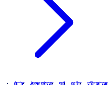
होमपेज
क्षेत्रगत उम्मेदवार
पार्टी
हट सिट
चर्चित उम्मेदवा