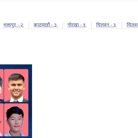
भक्तपुर - २
काठमाडौं - ३
गोरखा - १
चितवन - ३
चितव