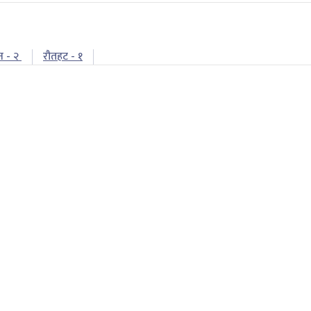
न - २
रौतहट - १