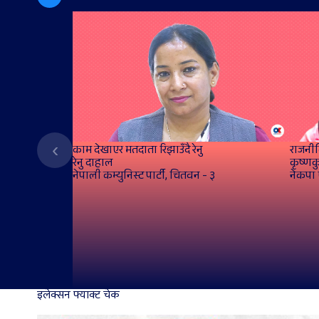
‹
काम देखाएर मतदाता रिझाउँदै रेनु
राजनीत
रेनु दाहाल
कृष्णकु
नेपाली कम्युनिस्ट पार्टी, चितवन - ३
नेकपा 
इलेक्सन फ्याक्ट चेक