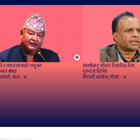
ि र व्यावसायको फ्यूजन
संघर्षबाट उठेका वैचारिक नेता
मार श्रेष्ठ
गुरुराज घिमिरे
एमाले, बारा - ४
नेपाली कांग्रेस, मोरङ - ४