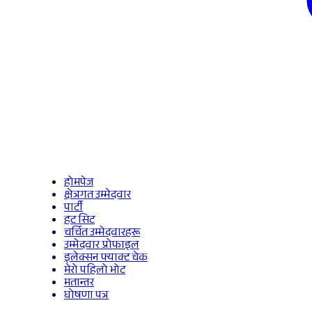
होमपेज
क्षेत्रगत उम्मेदवार
पार्टी
हट सिट
चर्चित उम्मेदवारहरू
उम्मेदवार प्रोफाइल
इलेक्सन फ्याक्ट चेक
मेरो पहिलो भोट
मतान्तर
घोषणा पत्र