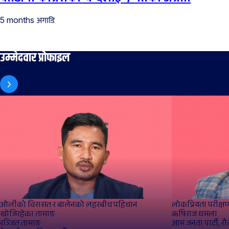
अगाडि
5 months
उम्मेदवार प्रोफाइल
ओलीको विरासत र बालेनको लहरबीच पहिचान
लोकप्रियता परीक्षण 
खोजिरहेका तामाङ
ऋषिराज धमला
रञ्जित तामाङ
आम जनता पार्टी, र