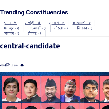
Trending Constituencies
झापा - ५
सर्लाही - ४
सुनसरी - १
काठमाडौं - १
भक्तपुर - २
काठमाडौं - ३
गोरखा - १
चितवन - ३
चितवन - २
रौतहट - १
central-candidate
सम्बन्धित समाचार