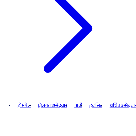
होमपेज
क्षेत्रगत उम्मेदवार
पार्टी
हट सिट
चर्चित उम्मेदवा