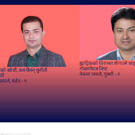
ह्याट्रिकको विरासत जोगाउने चा
गोकर्णराज विष्‍ट
रिकको खोजी, कम छैनन् चुनौती
नेकपा एमाले, गुल्मी - २
िरी
एमाले, पर्वत - १