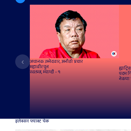
‹
अचानक उम्मेदवार, अनौठो प्रचार
महावीर पुन
ह्याट्
स्वतन्त्र, म्याग्दी - १
पदम ग
नेकपा 
इलेक्सन फ्याक्ट चेक