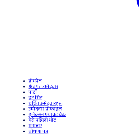
होमपेज
क्षेत्रगत उम्मेदवार
पार्टी
हट सिट
चर्चित उम्मेदवारहरू
उम्मेदवार प्रोफाइल
इलेक्सन फ्याक्ट चेक
मेरो पहिलो भोट
मतान्तर
घोषणा पत्र