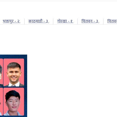
भक्तपुर - २
काठमाडौं - ३
गोरखा - १
चितवन - ३
चितव