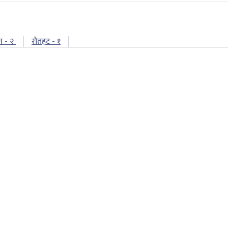
न - २
रौतहट - १