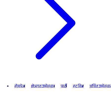
होमपेज
क्षेत्रगत उम्मेदवार
पार्टी
हट सिट
चर्चित उम्मेदवा