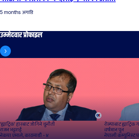
अगाडि
5 months
उम्मेदवार प्रोफाइल
‘ह्याट्रिक’ हारबाट जोगिने चुनौती
रोल्पाबाट ह्याट्रिक गर्
राजन भट्टराई
वर्षमान पुन
नेकपा एमाले, काठमाडौं - ४
नेपाली कम्युनिस्ट पार