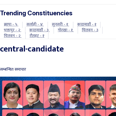
Trending Constituencies
झापा - ५
सर्लाही - ४
सुनसरी - १
काठमाडौं - १
भक्तपुर - २
काठमाडौं - ३
गोरखा - १
चितवन - ३
चितवन - २
रौतहट - १
central-candidate
सम्बन्धित समाचार