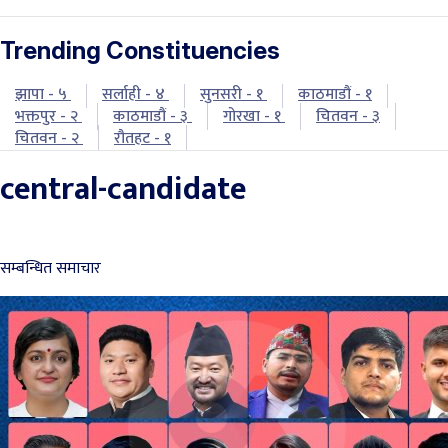
Trending Constituencies
झापा - ५
सर्लाही - ४
सुनसरी - १
काठमाडौं - १
भक्तपुर - २
काठमाडौं - ३
गोरखा - १
चितवन - ३
चितवन - २
रौतहट - १
central-candidate
सम्बन्धित समाचार