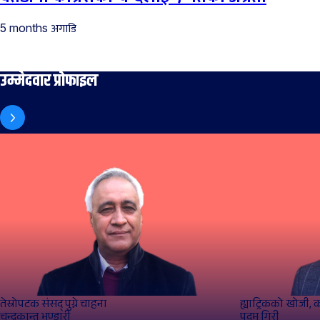
अगाडि
5 months
उम्मेदवार प्रोफाइल
तेस्रोपटक संसद् पुग्ने चाहना
ह्याट्रिकको खोजी, 
चन्द्रकान्त भण्डारी
पदम गिरी