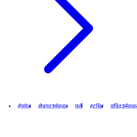
होमपेज
क्षेत्रगत उम्मेदवार
पार्टी
हट सिट
चर्चित उम्मेदवा