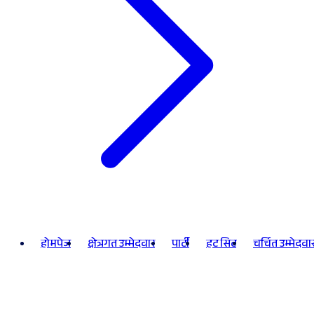
होमपेज
क्षेत्रगत उम्मेदवार
पार्टी
हट सिट
चर्चित उम्मेदवा