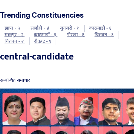
Trending Constituencies
झापा - ५
सर्लाही - ४
सुनसरी - १
काठमाडौं - १
भक्तपुर - २
काठमाडौं - ३
गोरखा - १
चितवन - ३
चितवन - २
रौतहट - १
central-candidate
सम्बन्धित समाचार