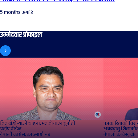
अगाडि
5 months
उम्मेदवार प्रोफाइल
जित दोहोर्‍याउने चाहना, मत जोगाउन चुनौती
पत्रकारिताको विरा
प्रदीप पौडेल
अजयबाबु शिवाकोट
नेपाली कांग्रेस, काठमाडौं - ५
नेपाली कांग्रेस, दो