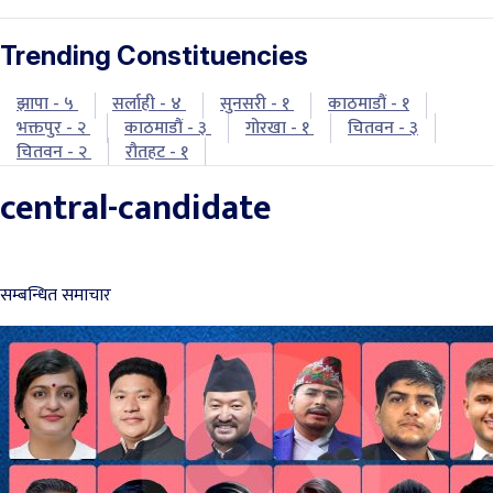
Trending Constituencies
झापा - ५
सर्लाही - ४
सुनसरी - १
काठमाडौं - १
भक्तपुर - २
काठमाडौं - ३
गोरखा - १
चितवन - ३
चितवन - २
रौतहट - १
central-candidate
सम्बन्धित समाचार