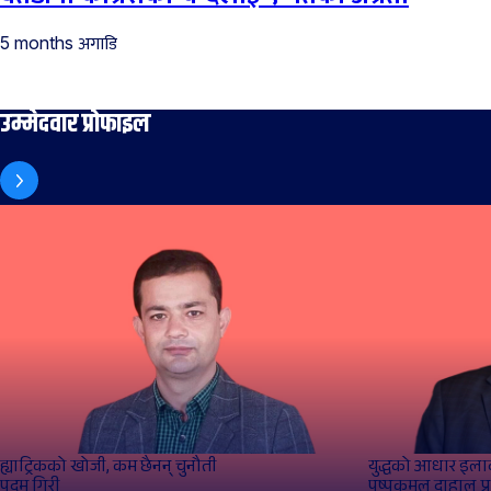
अगाडि
5 months
उम्मेदवार प्रोफाइल
ह्याट्रिकको खोजी, कम छैनन् चुनौती
युद्धको आधार इलाका
पदम गिरी
पुष्पकमल दाहाल प्