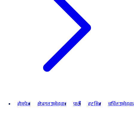
होमपेज
क्षेत्रगत उम्मेदवार
पार्टी
हट सिट
चर्चित उम्मेदवा