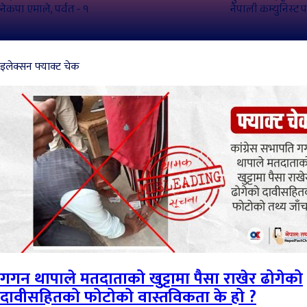
नेकपा एमाले, पर्वत - १
नेपाली कम्युनिस्ट पार
इलेक्सन फ्याक्ट चेक
गगन थापाले मतदाताको खुट्टामा पैसा राखेर ढोगेको
दावीसहितको फोटोको वास्तविकता के हो ?