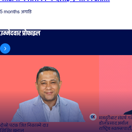
अगाडि
5 months
उम्मेदवार प्रोफाइल
मजदुरीबाट संघर्ष ग
डोलप्रसाद अर्याल
दोस्रो पटक जित निकाल्ने दाउ
राष्ट्रिय स्वतन्त्र पार
शिशिर खनाल