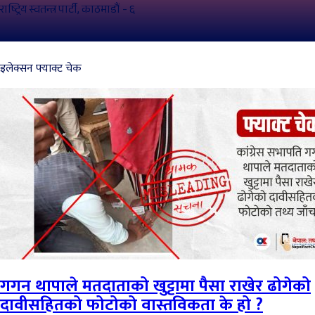
राष्ट्रिय स्वतन्त्र पार्टी, काठमाडौं - ६
इलेक्सन फ्याक्ट चेक
गगन थापाले मतदाताको खुट्टामा पैसा राखेर ढोगेको
दावीसहितको फोटोको वास्तविकता के हो ?