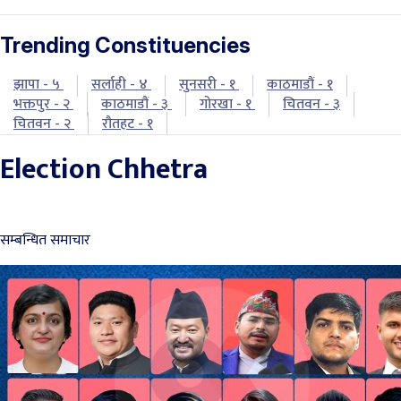
Trending Constituencies
झापा - ५
सर्लाही - ४
सुनसरी - १
काठमाडौं - १
भक्तपुर - २
काठमाडौं - ३
गोरखा - १
चितवन - ३
चितवन - २
रौतहट - १
Election Chhetra
सम्बन्धित समाचार