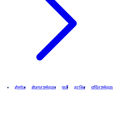
होमपेज
क्षेत्रगत उम्मेदवार
पार्टी
हट सिट
चर्चित उम्मेदवा