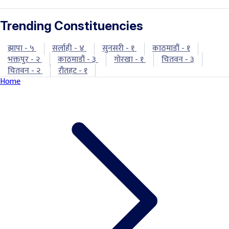
Trending Constituencies
झापा - ५
सर्लाही - ४
सुनसरी - १
काठमाडौं - १
भक्तपुर - २
काठमाडौं - ३
गोरखा - १
चितवन - ३
चितवन - २
रौतहट - १
Home