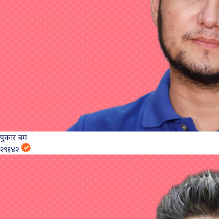
पुकार बम
२९१४२