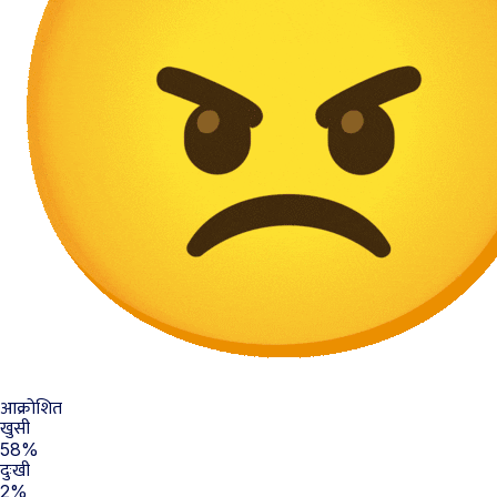
आक्रोशित
खुसी
58%
दुःखी
2%