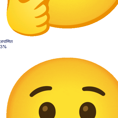
अचम्मित
3%