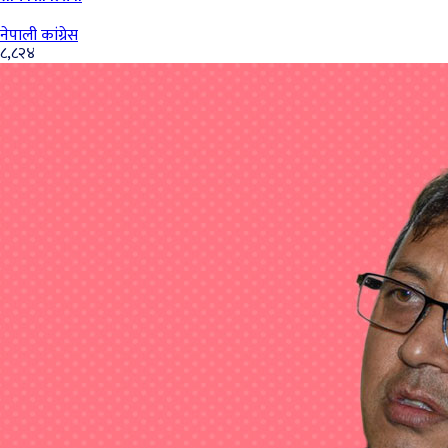
नेपाली कांग्रेस
८,८२४