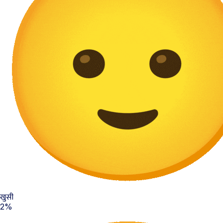
खुसी
2%