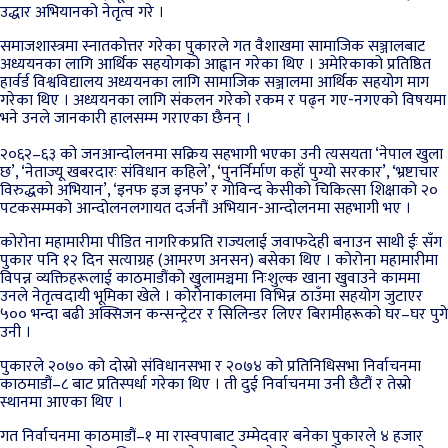
उद्धार अभियानको नेतृत्व गरे ।
समाजशास्त्रमा स्नातकोत्तर गरेका पुकारले गत वैशाखमा सामाजिक सञ्जालबाट
अध्ययनका लागि आर्थिक सहयोगको आह्वान गरेका थिए । अमेरिकाको प्रतिष्ठित
हार्वर्ड विश्वविद्यालय अध्ययनका लागि सामाजिक सञ्जालमा आर्थिक सहयोग माग
गरेका थिए । अध्ययनका लागि संकलन गरेको रकम र पढ्न गए-नगएको विषयमा
भने उनले जानकारी हालसम्म गराएका छैनन् ।
२०६२–६३ को जनआन्दोलनमा सक्रिय सहभागी भएका उनी त्यसयता ‘नेपाल खुला
छ’, ‘नेताज्यू खबरदारः संविधान कहिले’, ‘पुनर्निर्माण कहाँ पुग्यो सरकार’, ‘भ्रष्टाचार
विरुद्धको अभियान’, ‘इनफ इज इनफ’ र गोविन्द केसीको चिकित्सा शिक्षाको २०
पटकसम्मको आन्दोलनलगायत दर्जनौं अभियान-आन्दोलनमा सहभागी भए ।
कोरोना महामारीमा पीडित नागरिकप्रति राज्यलाई जवाफदेही बनाउन साथी ईः सँग
पुकार पनि १२ दिन सत्याग्रह (आमरण अनसन) बसेका थिए । कोरोना महामारीमा
विपन्न व्यक्तिहरूलाई काठमाडौंको खुलामञ्चमा निःशुल्क खाना खुवाउने काममा
उनले नेतृत्वदायी भूमिका खेले । कोरोनाकालमा विभिन्न ठाउँमा सहयोग जुटाएर
५०० भन्दा बढी अक्सिजन कन्सन्ट्रेटर र सिलिन्डर लिएर बिरामीहरूको घर–घर पुगे
उनी ।
पुकारले २०७० को दोस्रो संविधानसभा र २०७४ को प्रतिनिधिसभा निर्वाचनमा
काठमाडौं–८ बाट प्रतिस्पर्धा गरेका थिए । ती दुई निर्वाचनमा उनी छैटौं र तेस्रो
स्थानमा आएका थिए ।
गत निर्वाचनमा काठमाडौं–१ मा रास्वपाबाट उम्मेदवार बनेका पुकारले ४ हजार