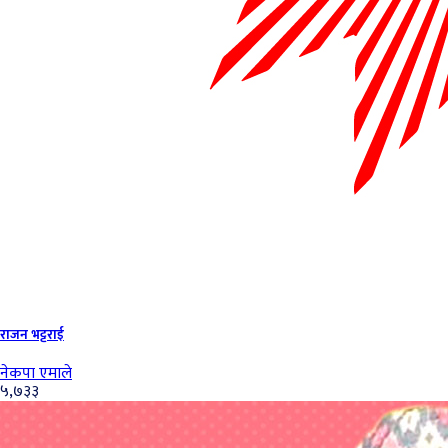
राजन भट्टराई
नेकपा एमाले
५,७३३