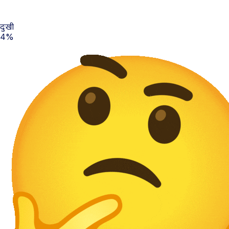
दुःखी
4%