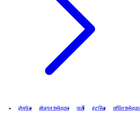
होमपेज
क्षेत्रगत उम्मेदवार
पार्टी
हट सिट
चर्चित उम्मेदवा