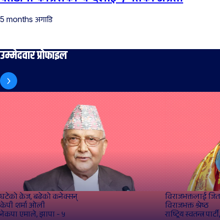
अगाडि
5 months
उम्मेदवार प्रोफाइल
घटेको क्रेज, बढेको कनेक्सन्
विराजभक्तलाई जित 
केपी शर्मा ओली
विराजभक्त श्रेष्ठ
नेकपा एमाले, झापा - ५
राष्ट्रिय स्वतन्त्र पार