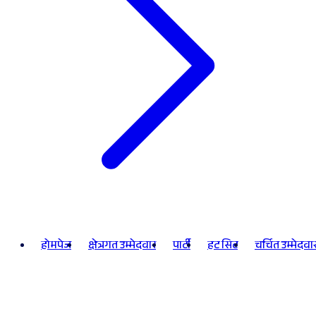
होमपेज
क्षेत्रगत उम्मेदवार
पार्टी
हट सिट
चर्चित उम्मेदवा