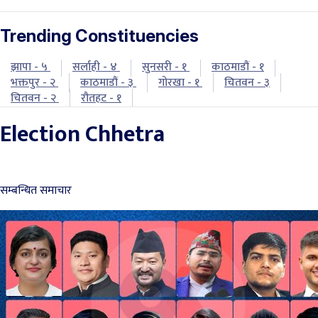
Trending Constituencies
झापा - ५
सर्लाही - ४
सुनसरी - १
काठमाडौं - १
भक्तपुर - २
काठमाडौं - ३
गोरखा - १
चितवन - ३
चितवन - २
रौतहट - १
Election Chhetra
सम्बन्धित समाचार