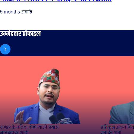
अगाडि
5 months
उम्मेदवार प्रोफाइल
२०७९ कै नतिजा दोहोर्‍याउने प्रयास
प्रतिकूल अंकगणित
ज्ञानबहादुर शाही
जनार्दन शर्मा