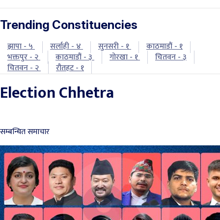
Trending Constituencies
झापा - ५
सर्लाही - ४
सुनसरी - १
काठमाडौं - १
भक्तपुर - २
काठमाडौं - ३
गोरखा - १
चितवन - ३
चितवन - २
रौतहट - १
Election Chhetra
सम्बन्धित समाचार