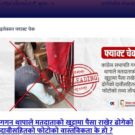
राष्ट्रिय प्रजातन्त्र पार्टी, जुम्ला - १
प्रगतिशील लोकतान्त
इलेक्सन फ्याक्ट चेक
गगन थापाले मतदाताको खुट्टामा पैसा राखेर ढोगेको
दावीसहितको फोटोको वास्तविकता के हो ?