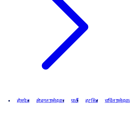
होमपेज
क्षेत्रगत उम्मेदवार
पार्टी
हट सिट
चर्चित उम्मेदवा