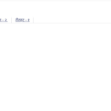
न - २
रौतहट - १