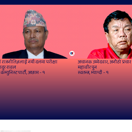
 राजनीतिज्ञलाई नयाँ दलमा परीक्षा
अचानक उम्मेदवार, अनौठो प्रचार
ादुर रावल
महावीर पुन
कम्युनिस्ट पार्टी, अछाम - १
स्वतन्त्र, म्याग्दी - १