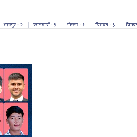
भक्तपुर - २
काठमाडौं - ३
गोरखा - १
चितवन - ३
चितव