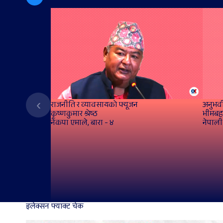
‹
राजनीति र व्यावसायको फ्यूजन
अनुभवी
कृष्णकुमार श्रेष्ठ
भीमबह
नेकपा एमाले, बारा - ४
नेपाली 
इलेक्सन फ्याक्ट चेक