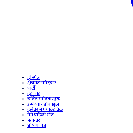
होमपेज
क्षेत्रगत उम्मेदवार
पार्टी
हट सिट
चर्चित उम्मेदवारहरू
उम्मेदवार प्रोफाइल
इलेक्सन फ्याक्ट चेक
मेरो पहिलो भोट
मतान्तर
घोषणा पत्र