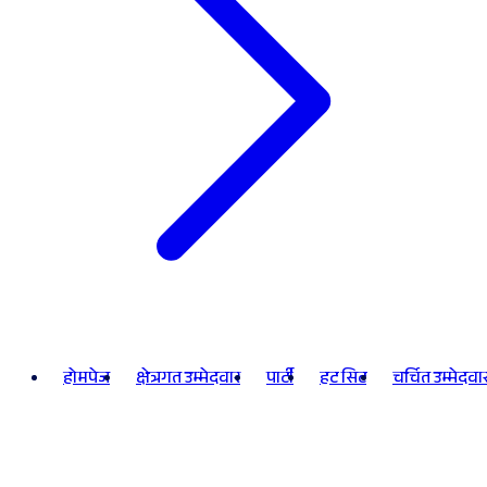
होमपेज
क्षेत्रगत उम्मेदवार
पार्टी
हट सिट
चर्चित उम्मेदवा