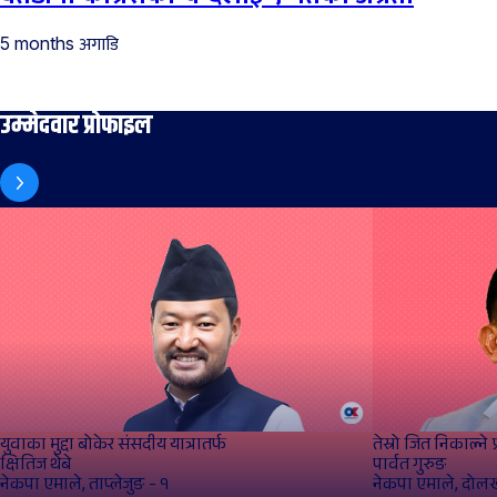
अगाडि
5 months
उम्मेदवार प्रोफाइल
युवाका मुद्दा बोकेर संसदीय यात्रातर्फ
तेस्रो जित निकाल्ने 
क्षितिज थेबे
पार्वत गुरुङ
नेकपा एमाले, ताप्लेजुङ - १
नेकपा एमाले, दोलख