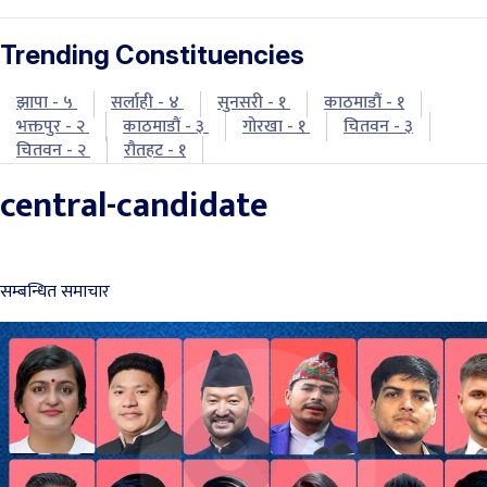
Trending Constituencies
झापा - ५
सर्लाही - ४
सुनसरी - १
काठमाडौं - १
भक्तपुर - २
काठमाडौं - ३
गोरखा - १
चितवन - ३
चितवन - २
रौतहट - १
central-candidate
सम्बन्धित समाचार