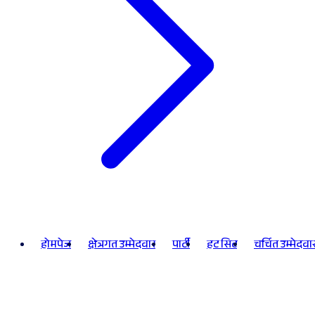
होमपेज
क्षेत्रगत उम्मेदवार
पार्टी
हट सिट
चर्चित उम्मेदवा