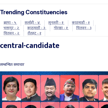
Trending Constituencies
झापा - ५
सर्लाही - ४
सुनसरी - १
काठमाडौं - १
भक्तपुर - २
काठमाडौं - ३
गोरखा - १
चितवन - ३
चितवन - २
रौतहट - १
central-candidate
सम्बन्धित समाचार