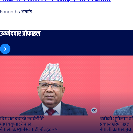
अगाडि
5 months
उम्मेदवार प्रोफाइल
विरासत बचाउने कार्यनीति
जन्मेको भूगोलमा पह
माधवकुमार नेपाल
प्रकाशशरण महत
नेपाली कम्युनिस्ट पार्टी, रौतहट - १
नेपाली कांग्रेस, नु