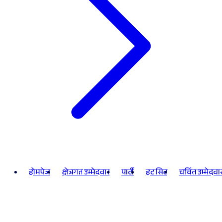
होमपेज
क्षेत्रगत उम्मेदवार
पार्टी
हट सिट
चर्चित उम्मेदवा