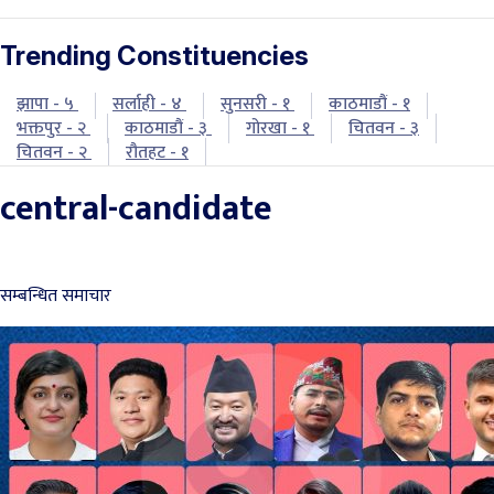
Trending Constituencies
झापा - ५
सर्लाही - ४
सुनसरी - १
काठमाडौं - १
भक्तपुर - २
काठमाडौं - ३
गोरखा - १
चितवन - ३
चितवन - २
रौतहट - १
central-candidate
सम्बन्धित समाचार