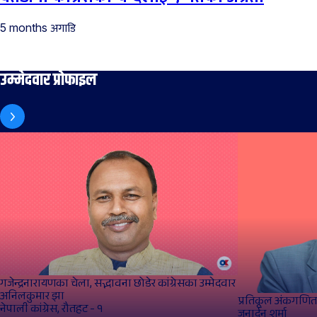
अगाडि
5 months
उम्मेदवार प्रोफाइल
गजेन्द्रनारायणका चेला, सद्भावना छोडेर कांग्रेसका उम्मेदवार
अनिलकुमार झा
प्रतिकूल अंकगणित
नेपाली कांग्रेस, रौतहट - १
जनार्दन शर्मा