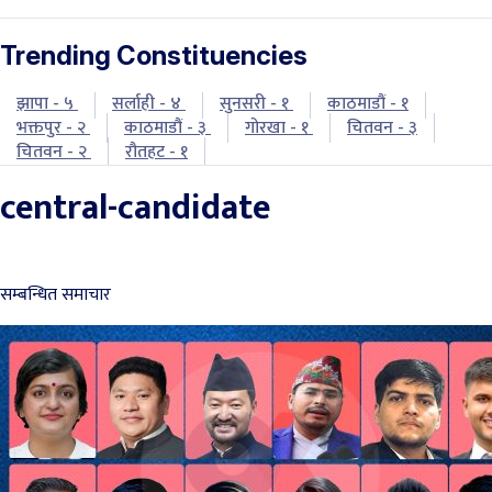
Trending Constituencies
झापा - ५
सर्लाही - ४
सुनसरी - १
काठमाडौं - १
भक्तपुर - २
काठमाडौं - ३
गोरखा - १
चितवन - ३
चितवन - २
रौतहट - १
central-candidate
सम्बन्धित समाचार