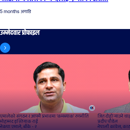
अगाडि
5 months
उम्मेदवार प्रोफाइल
एमालेको संगठन र आफ्नै प्रभावमा ‘कमब्याक’ रणनीति
जित दोहोर्‍याउने च
मोहम्मद इश्तियाक राई
प्रदीप पौडेल
नेकपा एमाले, बाँके - २
नेपाली कांग्रेस, का